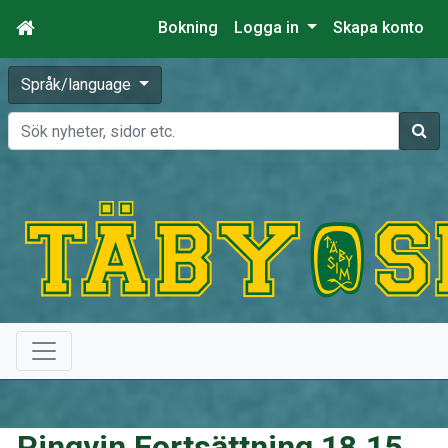
Bokning
Logga in
Skapa konto
Språk/language
Sök
Pingvin Fortsättning 18.15