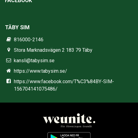
FACEBOOK
TÄBY SIM
816000-2146
Stora Marknadsvägen 2 183 79 Täby
kansli@tabysim.se
https://www.tabysim.se/
https://www.facebook.com/T%C3%84BY-SIM-
156704141075486/