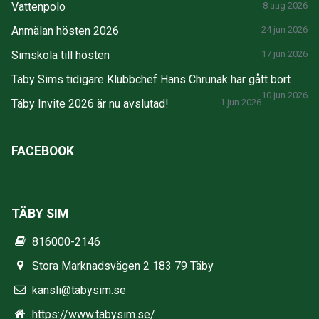
Vattenpolo
8 aug 2026
Anmälan hösten 2026
24 jun 2026
Simskola till hösten
17 jun 2026
Täby Sims tidigare Klubbchef Hans Chrunak har gått bort
10 jun 2026
Täby Invite 2026 är nu avslutad!
1 jun 2026
FACEBOOK
TÄBY SIM
816000-2146
Stora Marknadsvägen 2 183 79 Täby
kansli@tabysim.se
https://www.tabysim.se/