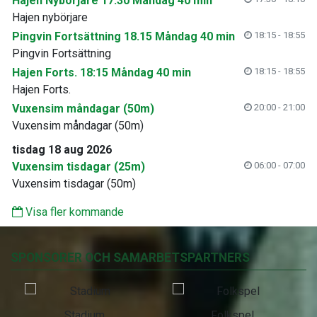
Hajen Nybörjare 17.30 Måndag 40 min
Hajen nybörjare
Pingvin Fortsättning 18.15 Måndag 40 min
18:15 - 18:55
Pingvin Fortsättning
Hajen Forts. 18:15 Måndag 40 min
18:15 - 18:55
Hajen Forts.
Vuxensim måndagar (50m)
20:00 - 21:00
Vuxensim måndagar (50m)
tisdag 18 aug 2026
Vuxensim tisdagar (25m)
06:00 - 07:00
Vuxensim tisdagar (50m)
Visa fler kommande
SPONSORER OCH SAMARBETSPARTNERS
Stadium
Folkspel