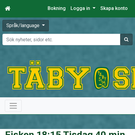
Bokning
Logga in
Skapa konto
Språk/language
Sök
Fisken 18:15 Tisdag 40 min