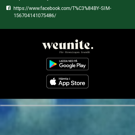
https://www.facebook.com/T%C3%84BY-SIM-
156704141075486/