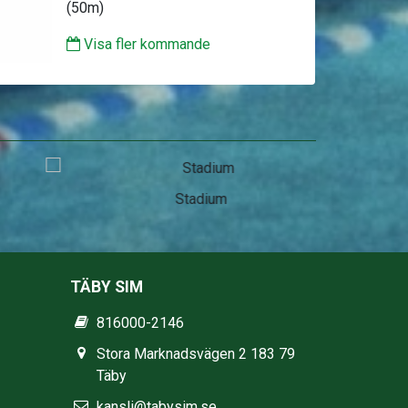
(50m)
Visa fler kommande
Stadium
TÄBY SIM
816000-2146
Stora Marknadsvägen 2 183 79
Täby
kansli@tabysim.se