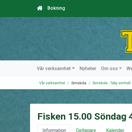
Bokning
Vår verksamhet
Nyheter
Om oss
W
Vår verksamhet
Simskola
Simskola - Täby simhall
Fisken 15.00 Söndag 
Information
Deltagare
Kalender