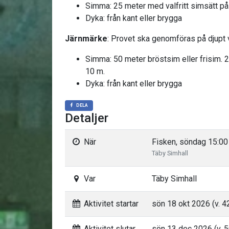
Simma: 25 meter med valfritt simsätt p
Dyka: från kant eller brygga
Järnmärke
: Provet ska genomföras på djupt 
Simma: 50 meter bröstsim eller frisim. 2
10 m.
Dyka: från kant eller brygga
DELA
Detaljer
När
Fisken, söndag 15:00
Täby Simhall
Var
Täby Simhall
Aktivitet startar
sön 18 okt 2026 (v. 4
Aktivitet slutar
sön 13 dec 2026 (v. 5