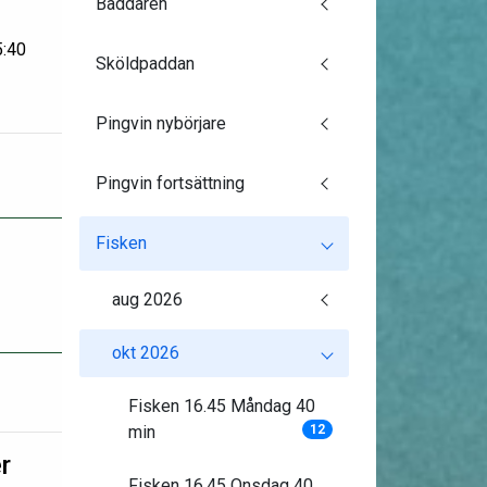
Baddaren
5:40
Sköldpaddan
Pingvin nybörjare
Pingvin fortsättning
Fisken
aug 2026
okt 2026
Fisken 16.45 Måndag 40
min
12
r
Fisken 16.45 Onsdag 40