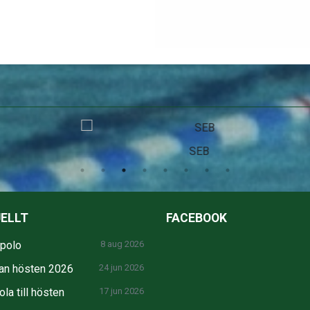
SEB
ELLT
FACEBOOK
npolo
8 aug 2026
an hösten 2026
24 jun 2026
la till hösten
17 jun 2026