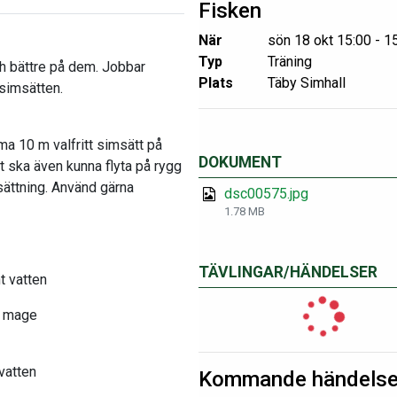
Fisken
När
sön 18 okt 15:00 - 1
Typ
Träning
och bättre på dem. Jobbar
Plats
Täby Simhall
 simsätten.
ma 10 m valfritt simsätt på
DOKUMENT
 ska även kunna flyta på rygg
sättning. Använd gärna
dsc00575.jpg
1.78 MB
TÄVLINGAR/HÄNDELSER
t vatten
å mage
vatten
Kommande händelse