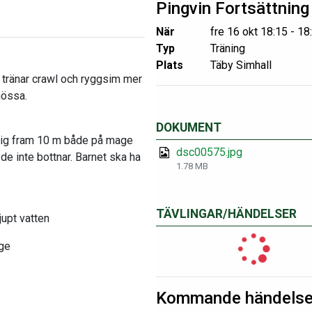
Pingvin Fortsättning
När
fre 16 okt 18:15 - 18
Typ
Träning
Plats
Täby Simhall
 tränar crawl och ryggsim mer
mössa.
DOKUMENT
a sig fram 10 m både på mage
dsc00575.jpg
de inte bottnar. Barnet ska ha
1.78 MB
TÄVLINGAR/HÄNDELSER
upt vatten
äge
Kommande händelse