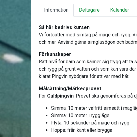
Information
Deltagare
Kalender
Så här bedrivs kursen
Vi fortsätter med simtag på mage och rygg. Vi
och mer. Använd gärna simglasögon och bad
Förkunskaper
Rätt nivå för barn som känner sig trygg att t
och rygg på grunt vatten och som kan vara där 
klarat Pingvin nybörjare för att var med här.
Målsättning/Märkesprovet
För
Guldpingvin
: Provet ska genomföras på dj
Simma: 10 meter valfritt simsätt i magl
Simma: 10 meter i ryggläge
Flyta: 10 sekunder på mage och rygg
Hoppa: från kant eller brygga