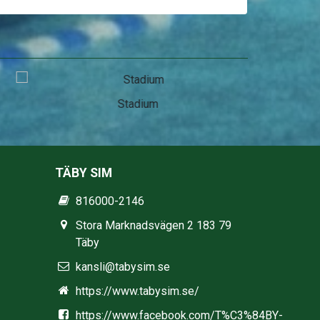
Stadium
TÄBY SIM
816000-2146
Stora Marknadsvägen 2 183 79
Täby
kansli@tabysim.se
https://www.tabysim.se/
https://www.facebook.com/T%C3%84BY-