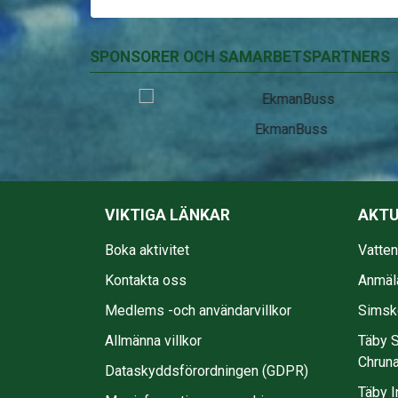
SPONSORER OCH SAMARBETSPARTNERS
EkmanBuss
VIKTIGA LÄNKAR
AKTU
Boka aktivitet
Vatte
Kontakta oss
Anmäl
Medlems -och användarvillkor
Simsko
Allmänna villkor
Täby S
Chruna
Dataskyddsförordningen (GDPR)
Täby I