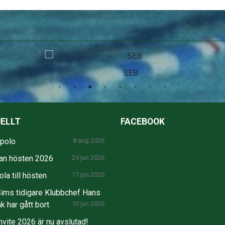
SEB
ELLT
FACEBOOK
npolo
8 aug 2026
an hösten 2026
24 jun 2026
la till hösten
17 jun 2026
ims tidigare Klubbchef Hans
k har gått bort
10 jun 2026
nvite 2026 är nu avslutad!