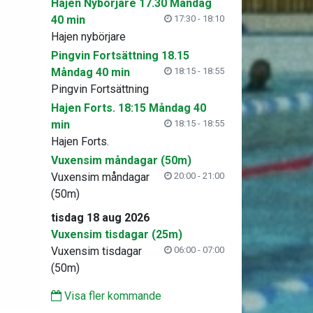
Hajen Nybörjare 17.30 Måndag
40 min
17:30 - 18:10
Hajen nybörjare
Pingvin Fortsättning 18.15
Måndag 40 min
18:15 - 18:55
Pingvin Fortsättning
Hajen Forts. 18:15 Måndag 40
min
18:15 - 18:55
Hajen Forts.
Vuxensim måndagar (50m)
Vuxensim måndagar
20:00 - 21:00
(50m)
tisdag 18 aug 2026
Vuxensim tisdagar (25m)
Vuxensim tisdagar
06:00 - 07:00
(50m)
Visa fler kommande