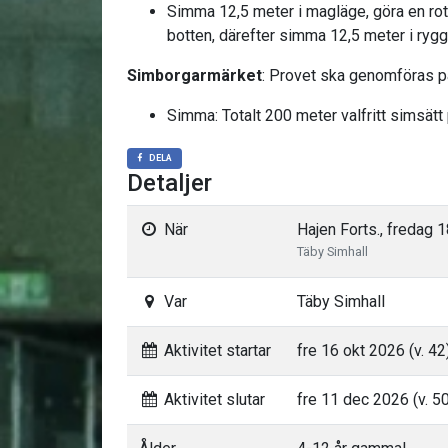
Simma 12,5 meter i magläge, göra en rotat
botten, därefter simma 12,5 meter i rygg
Simborgarmärket
: Provet ska genomföras på
Simma: Totalt 200 meter valfritt simsätt 
DELA
Detaljer
När
Hajen Forts., fredag 1
Täby Simhall
Var
Täby Simhall
Aktivitet startar
fre 16 okt 2026 (v. 42
Aktivitet slutar
fre 11 dec 2026 (v. 5