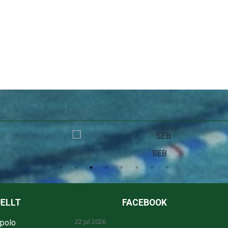
SEB
ELLT
FACEBOOK
npolo
22 jul 2026