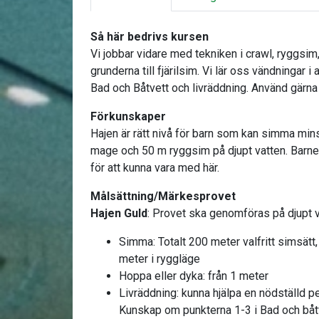
Så här bedrivs kursen
Vi jobbar vidare med tekniken i crawl, ryggsim
grunderna till fjärilsim. Vi lär oss vändningar i 
Bad och Båtvett och livräddning. Använd gär
Förkunskaper
Hajen är rätt nivå för barn som kan simma mins
mage och 50 m ryggsim på djupt vatten. Barnet
för att kunna vara med här.
Målsättning/Märkesprovet
Hajen Guld
: Provet ska genomföras på djupt 
Simma: Totalt 200 meter valfritt simsät
meter i ryggläge
Hoppa eller dyka: från 1 meter
Livräddning: kunna hjälpa en nödställd 
Kunskap om punkterna 1-3 i Bad och båt