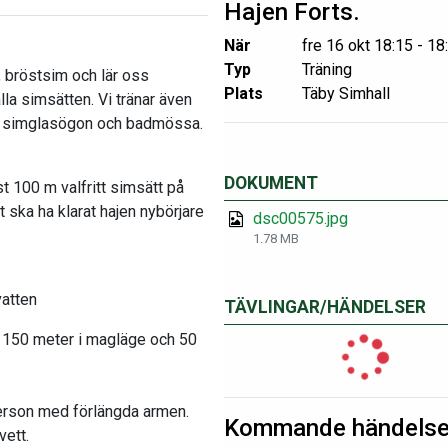
Hajen Forts.
När
fre 16 okt 18:15 - 18
Typ
Träning
, bröstsim och lär oss
Plats
Täby Simhall
alla simsätten. Vi tränar även
na simglasögon och badmössa.
DOKUMENT
t 100 m valfritt simsätt på
 ska ha klarat hajen nybörjare
dsc00575.jpg
1.78 MB
vatten
TÄVLINGAR/HÄNDELSER
t, 150 meter i magläge och 50
person med förlängda armen.
Kommande händelse
vett.