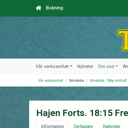
Bokning
Vår verksamhet
Nyheter
Om oss
W
Vår verksamhet
Simskola
Simskola - Täby simhall
Hajen Forts. 18:15 Fr
Information
Deltagare
Kalender