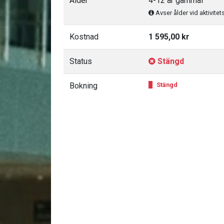
Ålder
4-12 år gammal
Avser ålder vid aktivitet
Kostnad
1 595,00 kr
Status
Stängd
Bokning
Stängd