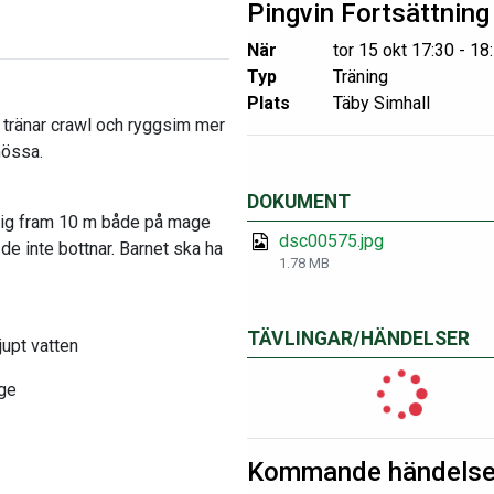
Pingvin Fortsättning
När
tor 15 okt 17:30 - 18
Typ
Träning
Plats
Täby Simhall
 tränar crawl och ryggsim mer
mössa.
DOKUMENT
a sig fram 10 m både på mage
dsc00575.jpg
de inte bottnar. Barnet ska ha
1.78 MB
TÄVLINGAR/HÄNDELSER
upt vatten
äge
Kommande händelse