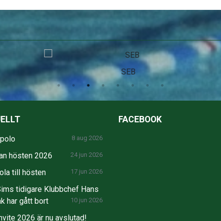
SEB
ELLT
FACEBOOK
npolo
8 aug 2026
an hösten 2026
24 jun 2026
la till hösten
17 jun 2026
ims tidigare Klubbchef Hans
k har gått bort
10 jun 2026
nvite 2026 är nu avslutad!