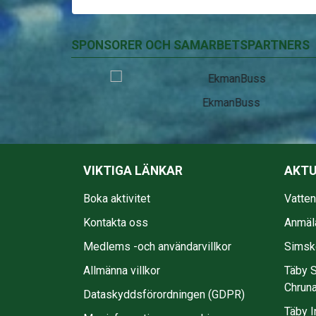
SPONSORER OCH SAMARBETSPARTNERS
EkmanBuss
VIKTIGA LÄNKAR
AKTU
Boka aktivitet
Vatte
Kontakta oss
Anmäl
Medlems -och användarvillkor
Simsko
Allmänna villkor
Täby S
Chruna
Dataskyddsförordningen (GDPR)
Täby I