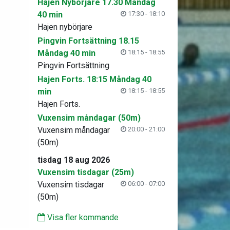
Hajen Nybörjare 17.30 Måndag
40 min
17:30 - 18:10
Hajen nybörjare
Pingvin Fortsättning 18.15
Måndag 40 min
18:15 - 18:55
Pingvin Fortsättning
Hajen Forts. 18:15 Måndag 40
min
18:15 - 18:55
Hajen Forts.
Vuxensim måndagar (50m)
Vuxensim måndagar
20:00 - 21:00
(50m)
tisdag 18 aug 2026
Vuxensim tisdagar (25m)
Vuxensim tisdagar
06:00 - 07:00
(50m)
Visa fler kommande