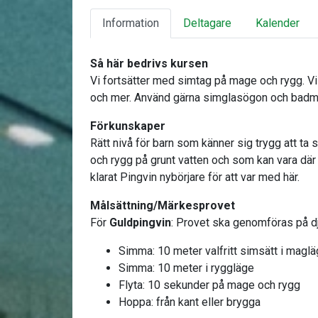
Information
Deltagare
Kalender
Så här bedrivs kursen
Vi fortsätter med simtag på mage och rygg. Vi
och mer. Använd gärna simglasögon och bad
Förkunskaper
Rätt nivå för barn som känner sig trygg att t
och rygg på grunt vatten och som kan vara där 
klarat Pingvin nybörjare för att var med här.
Målsättning/Märkesprovet
För
Guldpingvin
: Provet ska genomföras på dj
Simma: 10 meter valfritt simsätt i magl
Simma: 10 meter i ryggläge
Flyta: 10 sekunder på mage och rygg
Hoppa: från kant eller brygga