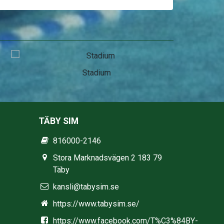
Stadium
TÄBY SIM
816000-2146
Stora Marknadsvägen 2 183 79
Täby
kansli@tabysim.se
https://www.tabysim.se/
https://www.facebook.com/T%C3%84BY-