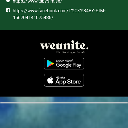
https://www.tabysim.se/
https://www.facebook.com/T%C3%84BY-SIM-
156704141075486/