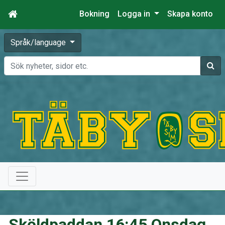
Bokning
Logga in
Skapa konto
Språk/language
Sök
Sköldpaddan 16:45 Onsdag