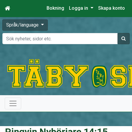
Bokning
Logga in
Skapa konto
Språk/language
Sök
Pingvin Nybörjare 14:15