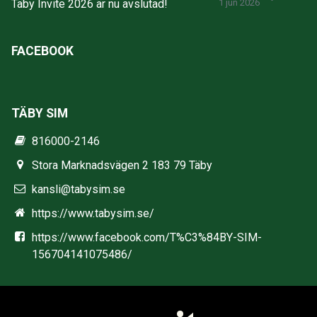
Täby Invite 2026 är nu avslutad!
1 jun 2026
FACEBOOK
TÄBY SIM
816000-2146
Stora Marknadsvägen 2 183 79 Täby
kansli@tabysim.se
https://www.tabysim.se/
https://www.facebook.com/T%C3%84BY-SIM-
156704141075486/