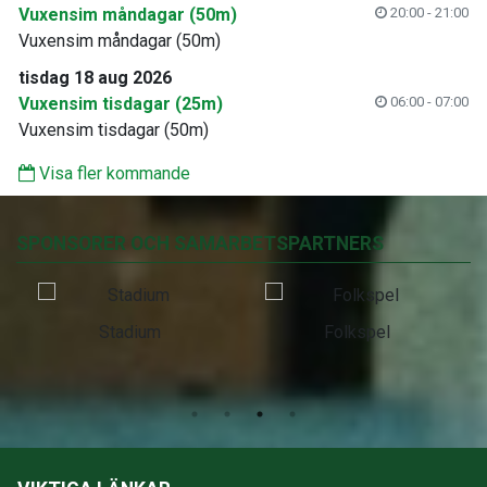
Vuxensim måndagar (50m)
20:00 - 21:00
Vuxensim måndagar (50m)
tisdag 18 aug 2026
Vuxensim tisdagar (25m)
06:00 - 07:00
Vuxensim tisdagar (50m)
Visa fler kommande
SPONSORER OCH SAMARBETSPARTNERS
Stadium
Folkspel