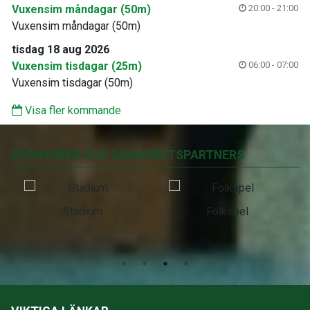
Vuxensim måndagar (50m)
20:00 - 21:00
Vuxensim måndagar (50m)
tisdag 18 aug 2026
Vuxensim tisdagar (25m)
06:00 - 07:00
Vuxensim tisdagar (50m)
Visa fler kommande
SPONSORER OCH SAMARBETSPARTNERS
Stadium
Folkspel