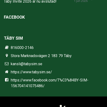
Täby Invite 2026 är nu avslutad!
1 jun 2026
FACEBOOK
TÄBY SIM
816000-2146
Stora Marknadsvägen 2 183 79 Täby
kansli@tabysim.se
https://www.tabysim.se/
https://www.facebook.com/T%C3%84BY-SIM-
156704141075486/