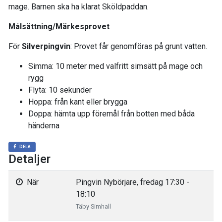
mage. Barnen ska ha klarat Sköldpaddan.
Målsättning/Märkesprovet
För
Silverpingvin
: Provet får genomföras på grunt vatten.
Simma: 10 meter med valfritt simsätt på mage och
rygg
Flyta: 10 sekunder
Hoppa: från kant eller brygga
Doppa: hämta upp föremål från botten med båda
händerna
DELA
Detaljer
När
Pingvin Nybörjare, fredag 17:30 -
18:10
Täby Simhall