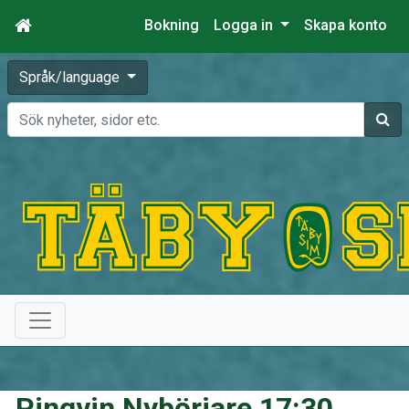
Bokning
Logga in
Skapa konto
Språk/language
Sök
Pingvin Nybörjare 17:30