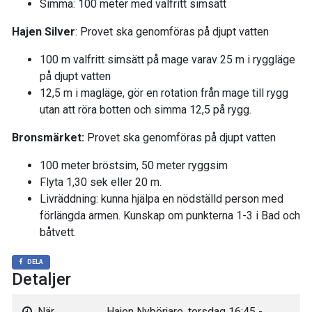
Simma: 100 meter med valfritt simsätt
Hajen Silver
: Provet ska genomföras på djupt vatten
100 m valfritt simsätt på mage varav 25 m i ryggläge
på djupt vatten
12,5 m i magläge, gör en rotation från mage till rygg
utan att röra botten och simma 12,5 på rygg.
Bronsmärket:
Provet ska genomföras på djupt vatten
100 meter bröstsim, 50 meter ryggsim
Flyta 1,30 sek eller 20 m.
Livräddning: kunna hjälpa en nödställd person med
förlängda armen. Kunskap om punkterna 1-3 i Bad och
båtvett.
DELA
Detaljer
När
Hajen Nybörjare, torsdag 16:45 -