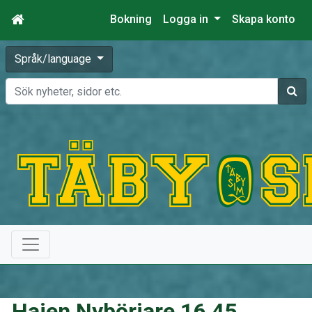
Bokning
Logga in
Skapa konto
Språk/language
Sök
Hajen Nybörjare 16.45