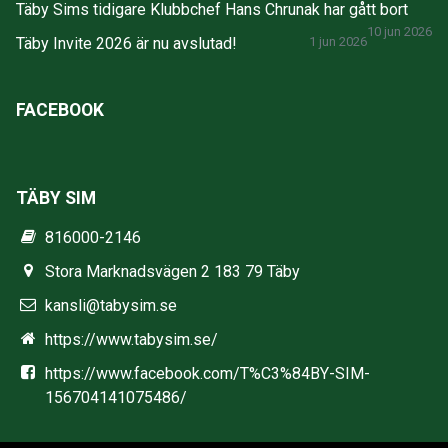
Täby Sims tidigare Klubbchef Hans Chrunak har gått bort
10 jun 2026
Täby Invite 2026 är nu avslutad!
1 jun 2026
FACEBOOK
TÄBY SIM
816000-2146
Stora Marknadsvägen 2 183 79 Täby
kansli@tabysim.se
https://www.tabysim.se/
https://www.facebook.com/T%C3%84BY-SIM-
156704141075486/