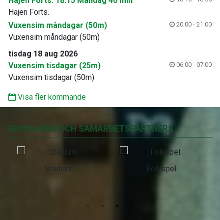
Hajen Forts. 18:15 Måndag 40 min
Hajen Forts.
Vuxensim måndagar (50m)
20:00 - 21:00
Vuxensim måndagar (50m)
tisdag 18 aug 2026
Vuxensim tisdagar (25m)
06:00 - 07:00
Vuxensim tisdagar (50m)
Visa fler kommande
SPONSORER OCH SAMARBETSPARTNERS
Stadium
Folkspel