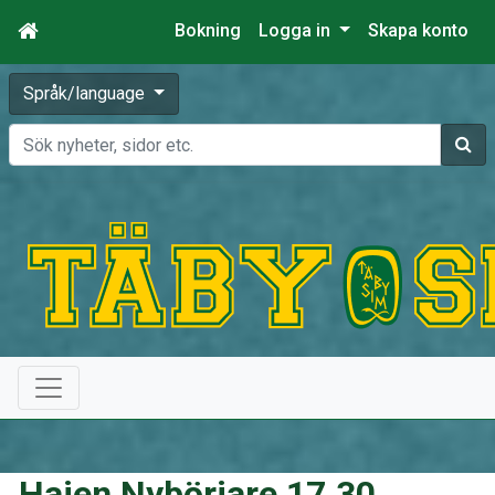
Bokning
Logga in
Skapa konto
Språk/language
Sök
Hajen Nybörjare 17.30