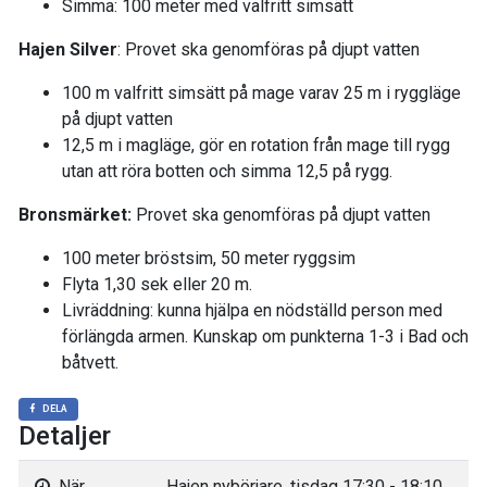
Simma: 100 meter med valfritt simsätt
Hajen Silver
: Provet ska genomföras på djupt vatten
100 m valfritt simsätt på mage varav 25 m i ryggläge
på djupt vatten
12,5 m i magläge, gör en rotation från mage till rygg
utan att röra botten och simma 12,5 på rygg.
Bronsmärket:
Provet ska genomföras på djupt vatten
100 meter bröstsim, 50 meter ryggsim
Flyta 1,30 sek eller 20 m.
Livräddning: kunna hjälpa en nödställd person med
förlängda armen. Kunskap om punkterna 1-3 i Bad och
båtvett.
DELA
Detaljer
När
Hajen nybörjare, tisdag 17:30 - 18:10