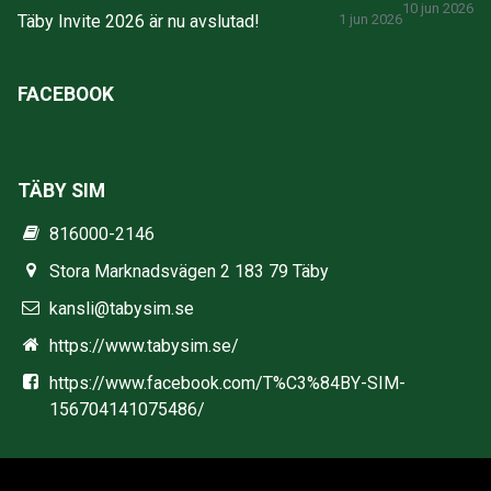
10 jun 2026
Täby Invite 2026 är nu avslutad!
1 jun 2026
FACEBOOK
TÄBY SIM
816000-2146
Stora Marknadsvägen 2 183 79 Täby
kansli@tabysim.se
https://www.tabysim.se/
https://www.facebook.com/T%C3%84BY-SIM-
156704141075486/