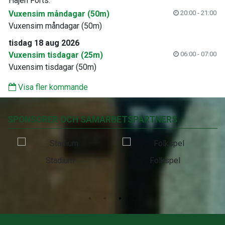
Hajen Forts.
Vuxensim måndagar (50m)
20:00 - 21:00
Vuxensim måndagar (50m)
tisdag 18 aug 2026
Vuxensim tisdagar (25m)
06:00 - 07:00
Vuxensim tisdagar (50m)
Visa fler kommande
SPONSORER OCH SAMARBETSPARTNERS
Stadium
Folkspel