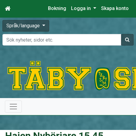
Bokning
Logga in
Skapa konto
Språk/language
Sök
Hajen Nybörjare 15.45