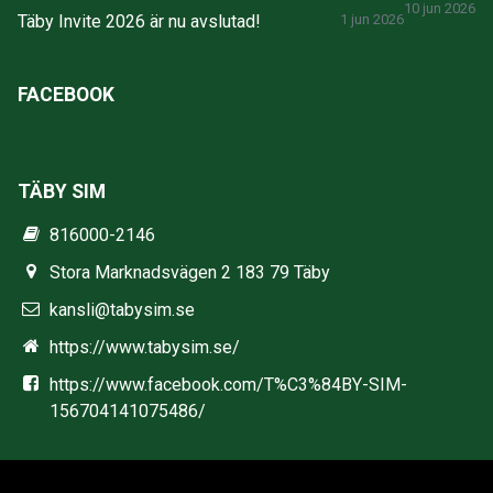
10 jun 2026
Täby Invite 2026 är nu avslutad!
1 jun 2026
FACEBOOK
TÄBY SIM
816000-2146
Stora Marknadsvägen 2 183 79 Täby
kansli@tabysim.se
https://www.tabysim.se/
https://www.facebook.com/T%C3%84BY-SIM-
156704141075486/