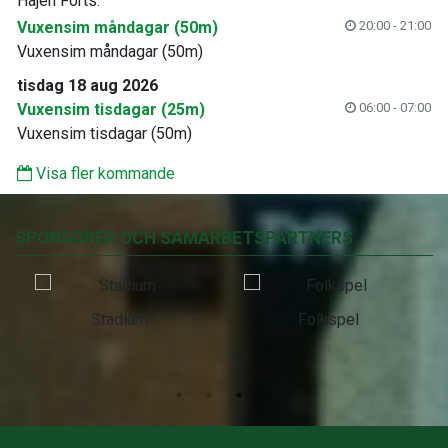
Hajen Forts.
Vuxensim måndagar (50m)
20:00 - 21:00
Vuxensim måndagar (50m)
tisdag 18 aug 2026
Vuxensim tisdagar (25m)
06:00 - 07:00
Vuxensim tisdagar (50m)
Visa fler kommande
SPONSORER OCH SAMARBETSPARTNERS
Stadium
Folkspel