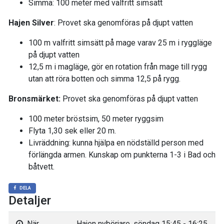
Simma: 100 meter med valfritt simsätt
Hajen Silver
: Provet ska genomföras på djupt vatten
100 m valfritt simsätt på mage varav 25 m i ryggläge
på djupt vatten
12,5 m i magläge, gör en rotation från mage till rygg
utan att röra botten och simma 12,5 på rygg.
Bronsmärket:
Provet ska genomföras på djupt vatten
100 meter bröstsim, 50 meter ryggsim
Flyta 1,30 sek eller 20 m.
Livräddning: kunna hjälpa en nödställd person med
förlängda armen. Kunskap om punkterna 1-3 i Bad och
båtvett.
DELA
Detaljer
När
Hajen nybörjare, söndag 15:45 - 16:25