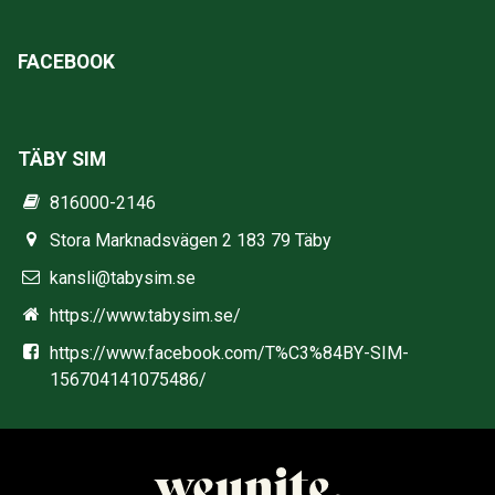
FACEBOOK
TÄBY SIM
816000-2146
Stora Marknadsvägen 2 183 79 Täby
kansli@tabysim.se
https://www.tabysim.se/
https://www.facebook.com/T%C3%84BY-SIM-
156704141075486/