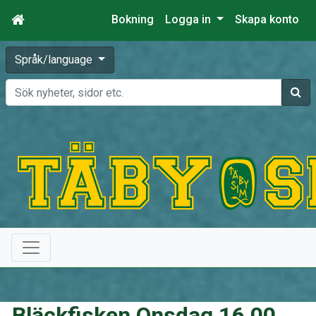
Bokning
Logga in
Skapa konto
Språk/language
Sök
Bläckfisken Onsdag 16.00