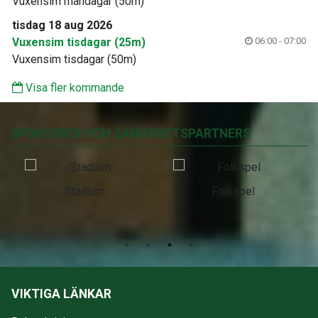
Vuxensim måndagar (50m)
tisdag 18 aug 2026
Vuxensim tisdagar (25m)
06:00 - 07:00
Vuxensim tisdagar (50m)
Visa fler kommande
SPONSORER OCH SAMARBETSPARTNERS
Stadium
Folkspel
VIKTIGA LÄNKAR