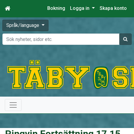
Bokning
Logga in
Skapa konto
Språk/language
Sök
Pingvin Fortsättning 17.15