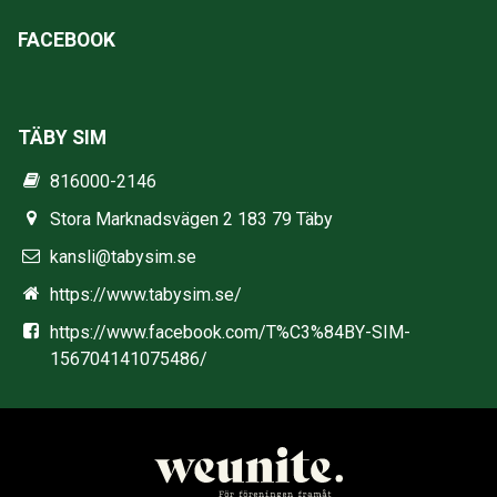
FACEBOOK
TÄBY SIM
816000-2146
Stora Marknadsvägen 2 183 79 Täby
kansli@tabysim.se
https://www.tabysim.se/
https://www.facebook.com/T%C3%84BY-SIM-
156704141075486/