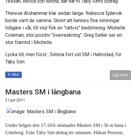
Tessan, Becca och Micha, där har ni Täby Sims bidrag.
Therese Alshammar klar sedan länge. Rebecca Ejdervik
borde varit de samma. Skönt att hennes fina simningar
tidigare i vår, till slut fick en "rättvis" bedömning. Michelle
Coleman, stor positiv "överraskning". Greg Salter ser en
stor framtid i Michelle.
Lycka till, men först ; Simma fort vid SM i Halmstad, för
Täby Sim.
Läs mer
DELA
Masters SM i långbana
21 jun 2011
Under helgen den 17-18/6 simmades Masters SM i 50 m bana i
Göteborg. Från Täby Sim deltog tre simmare, Håkan Persson,