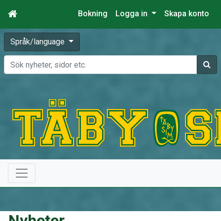
Bokning
Logga in
Skapa konto
Språk/language
Sök
Nyheter