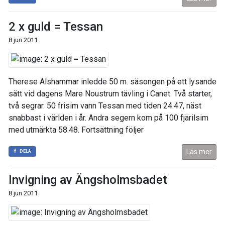
2 x guld = Tessan
8 jun 2011
Therese Alshammar inledde 50 m. säsongen på ett lysande
sätt vid dagens Mare Noustrum tävling i Canet. Två starter,
två segrar. 50 frisim vann Tessan med tiden 24.47, näst
snabbast i världen i år. Andra segern kom på 100 fjärilsim
med utmärkta 58.48. Fortsättning följer
Läs mer
DELA
Invigning av Ängsholmsbadet
8 jun 2011