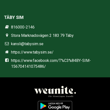
TÄBY SIM
816000-2146
Stora Marknadsvägen 2 183 79 Täby
kansli@tabysim.se
https://www.tabysim.se/
https://www.facebook.com/T%C3%84BY-SIM-
156704141075486/