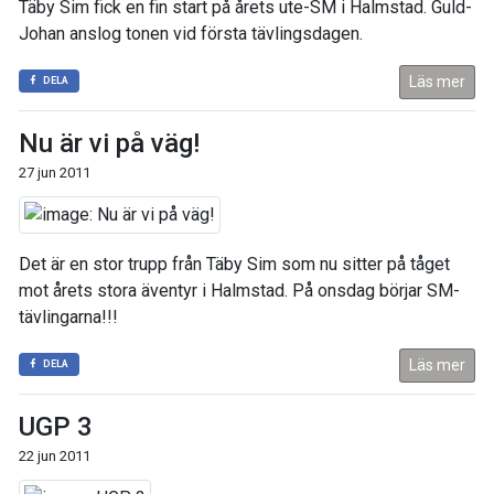
Täby Sim fick en fin start på årets ute-SM i Halmstad. Guld-
Johan anslog tonen vid första tävlingsdagen.
Läs mer
DELA
Nu är vi på väg!
27 jun 2011
Det är en stor trupp från Täby Sim som nu sitter på tåget
mot årets stora äventyr i Halmstad. På onsdag börjar SM-
tävlingarna!!!
Läs mer
DELA
UGP 3
22 jun 2011