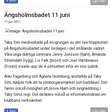
Läs mer
DELA
Ängsholmsbadet 11 juni
11 jun 2011
Täby Sim medverkade på invigningen av det nya hopptornet
på Ängsholmsbadet under lördagen i det strålande vädret.
Våra unga duktiga simmare Jenny Jonsson (fjäril), Amanda
Strömdahl (rygg), Liv Falk (bröst) och Joel Hambraeus
(frisim) visade upp de 4 simsätten inför en stor publik.
Anki Fagerberg och Agneta Holmberg, anställda på Täby
Sim, hjälpte folk att ta simborgaremärket och baddaren. Det
fanns också möjlighet att prova Hjärt-och lungräddning i
Täby Sims regi. Det delades också ut informationsblad om
klubbens verksamhet.
Läs mer
DELA