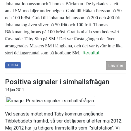
Johanna Johansson och Thomas Bäckman. De lyckades ta ett
antal SM medaljer under helgen. Guld till Håkan Persson på 50
och 100 bröst. Guld till Johanna Johansson på 200 och 400 fritt.
Johanna tog även silver på 50 fritt och 100 fritt. Thomas
Bäckman tog brons på 100 bröst. Grattis ni alla som hedervärt
förvarade Täby Sim på SM ! Det var första gången det även
arrangerades Masters SM i långbana, och det var tyvärr inte lika
Resultat
stort deltagareantal som på kortbane SM.
Läs mer
DELA
Positiva signaler i simhallsfrågan
14 jun 2011
Vid senaste mötet med Täby kommun angåënde
Tibblebadets framtid, så ser det ljusare ut efter maj 2012.
Maj 2012 har ju tidigare framställts som "slutstation". Vi