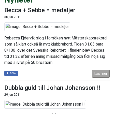
Becca + Sebbe = medaljer
30 jun 2011
Rebecca Ejdervik slog i försöken nytt Mästerskapsrekord,
som så klart också är nytt klubbrekord. Tiden 31.03 bara
8/100 över det Svenska Rekordet. I finalen blev Beccas
tid 31.32 efter en aning missad målgång och fick nöja sig
med silvret på 50 bröstsim.
Läs mer
DELA
Dubbla guld till Johan Johansson !!
29 jun 2011