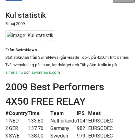
Kul statistik
8 maj 2009
Från SwimNews
Statistikrutan från SwimNews igår visade Top-5 på 4x50m fritt damer.
Två svenska lag på listan, landslaget och Täby Sim. Kolla in på
simma.nu
och
swimnews.com
2009 Best Performers
4X50 FREE RELAY
#
Country
Time
Team
IPS
Meet
1
NED
1:33.80
Netherlands
1041
EURSCDEC
2
GER
1:37.76
Germany
982
EURSCDEC
3
SWE
1:38.00
Sweden
979
EURSCDEC