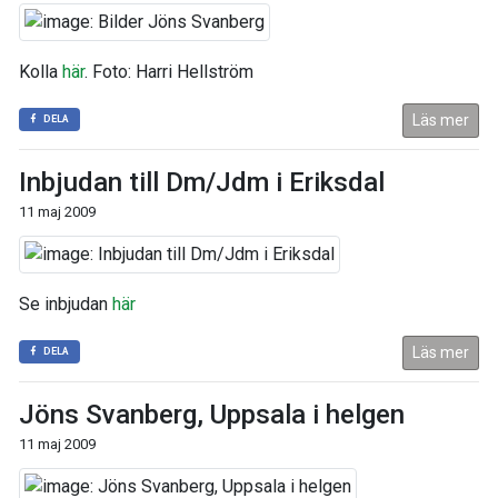
Kolla
här
. Foto: Harri Hellström
Läs mer
DELA
Inbjudan till Dm/Jdm i Eriksdal
11 maj 2009
Se inbjudan
här
Läs mer
DELA
Jöns Svanberg, Uppsala i helgen
11 maj 2009