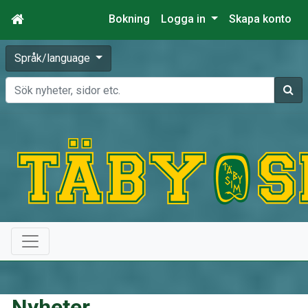
Bokning
Logga in
Skapa konto
Språk/language
Sök
Nyheter