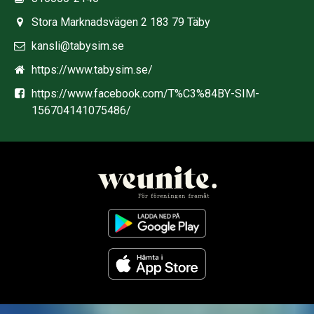
Stora Marknadsvägen 2 183 79 Täby
kansli@tabysim.se
https://www.tabysim.se/
https://www.facebook.com/T%C3%84BY-SIM-
156704141075486/