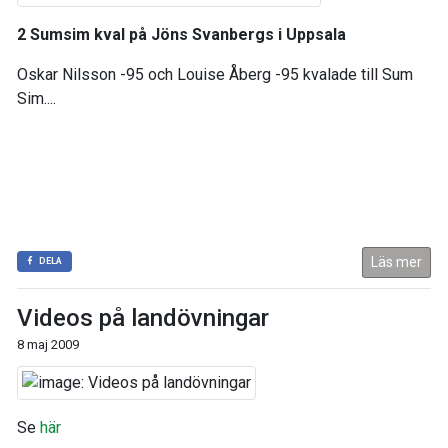
2 Sumsim kval på Jöns Svanbergs i Uppsala
Oskar Nilsson -95 och Louise Åberg -95 kvalade till Sum
Sim....
Läs mer
DELA
Videos på landövningar
8 maj 2009
Se
här