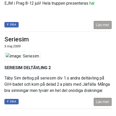
EJM i Prag 8-12 juli! Hela truppen presenteras
här
Läs mer
DELA
Seriesim
3 maj 2009
SERIESIM DELTÄVLING 2
Täby Sim deltog på seriesim div 1:s andra deltävling på
GIH-badet och kom på delad 2:a plats med Järfälla. Många
bra simningar men tyvärr en hel del onödiga diskningar.
Läs mer
DELA