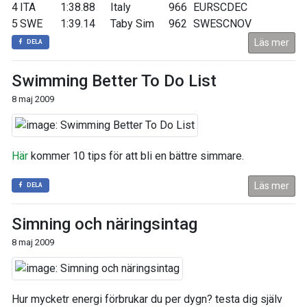
4
ITA
1:38.88
Italy
966
EURSCDEC
5
SWE
1:39.14
Taby Sim
962
SWESCNOV
Läs mer
DELA
Swimming Better To Do List
8 maj 2009
Här
kommer 10 tips för att bli en bättre simmare.
Läs mer
DELA
Simning och näringsintag
8 maj 2009
Hur mycketr energi förbrukar du per dygn? testa dig själv