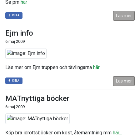
Se pm
här
Läs mer
DELA
Ejm info
6 maj 2009
Läs mer om Ejm truppen och tävlingarna
här.
Läs mer
DELA
MATnyttiga böcker
6 maj 2009
Köp bra idrottsböcker om kost, återhämtning mm
här...