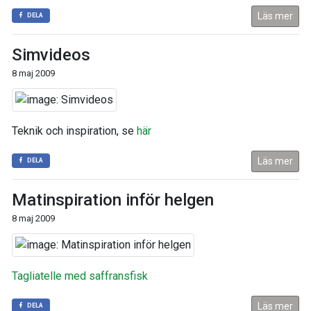
Läs mer
DELA
Simvideos
8 maj 2009
Teknik och inspiration, se
här
Läs mer
DELA
Matinspiration inför helgen
8 maj 2009
Tagliatelle med saffransfisk
Läs mer
DELA