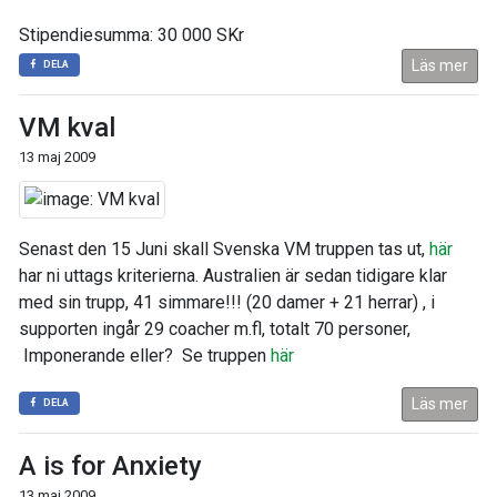
Stipendiesumma: 30 000 SKr
Läs mer
DELA
VM kval
13 maj 2009
Senast den 15 Juni skall Svenska VM truppen tas ut,
här
har ni uttags kriterierna. Australien är sedan tidigare klar
med sin trupp, 41 simmare!!! (20 damer + 21 herrar) , i
supporten ingår 29 coacher m.fl, totalt 70 personer,
Imponerande eller? Se truppen
här
Läs mer
DELA
A is for Anxiety
13 maj 2009