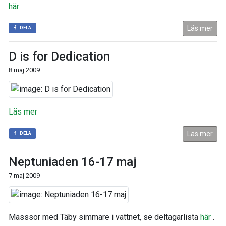
här
Läs mer
DELA
D is for Dedication
8 maj 2009
Läs mer
Läs mer
DELA
Neptuniaden 16-17 maj
7 maj 2009
Masssor med Täby simmare i vattnet, se deltagarlista
här
.