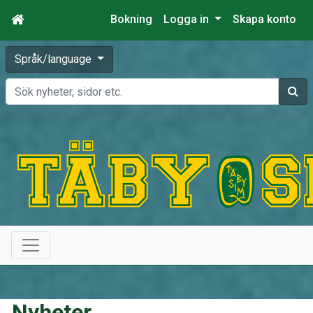
Bokning
Logga in
Skapa konto
Språk/language
Sök
Nyheter