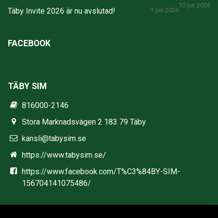
10 jun 2026
Täby Invite 2026 är nu avslutad!
1 jun 2026
FACEBOOK
TÄBY SIM
816000-2146
Stora Marknadsvägen 2 183 79 Täby
kansli@tabysim.se
https://www.tabysim.se/
https://www.facebook.com/T%C3%84BY-SIM-
156704141075486/