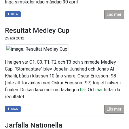
Inga simskolor idag måndag 30 april
Läs mer
DELA
Resultat Medley Cup
25 apr 2012
I helgen var C1, C3, T1, T2 och T3 och simmade Medley
Cup. "Stormästare" blev Josefin Junehed och Jonas Al
Khalili, båda i klassen 10 år o yngre. Oscar Eriksson -98
(Inte att förväxlas med Oskar Ericsson -97) tog ett silver i
finalen. Du kan läsa mer om tävlingen
här
. Och
här
hittar du
resultatet.
Läs mer
DELA
Järfälla Nationella