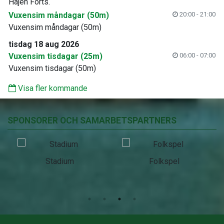
Hajen Forts.
Vuxensim måndagar (50m)
20:00 - 21:00
Vuxensim måndagar (50m)
tisdag 18 aug 2026
Vuxensim tisdagar (25m)
06:00 - 07:00
Vuxensim tisdagar (50m)
Visa fler kommande
SPONSORER OCH SAMARBETSPARTNERS
Stadium
Folkspel