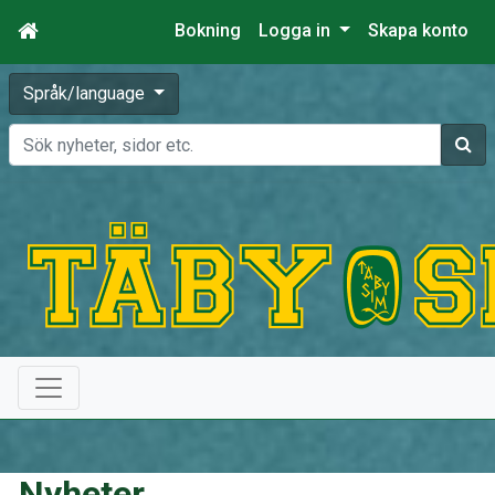
Bokning
Logga in
Skapa konto
Språk/language
Sök
Nyheter