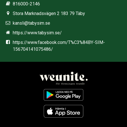
816000-2146
Stora Marknadsvägen 2 183 79 Täby
kansli@tabysim.se
https://www.tabysim.se/
https://www.facebook.com/T%C3%84BY-SIM-
156704141075486/