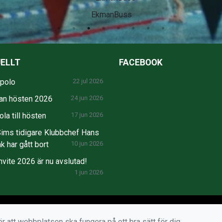
SEB
ELLT
FACEBOOK
npolo
22 jul 2026
an hösten 2026
24 jun 2026
la till hösten
17 jun 2026
ims tidigare Klubbchef Hans
k har gått bort
10 jun 2026
nvite 2026 är nu avslutad!
1 jun 2026
r att webbplatsen ska fungera på ett bra sätt för dig.