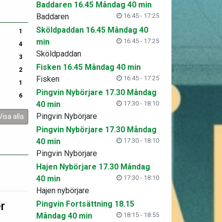
Baddaren 16.45 Måndag 40 min
Baddaren
16:45 - 17:25
Sköldpaddan 16.45 Måndag 40
1
min
16:45 - 17:25
4
Sköldpaddan
3
Fisken 16.45 Måndag 40 min
2
Fisken
16:45 - 17:25
1
Pingvin Nybörjare 17.30 Måndag
6
40 min
17:30 - 18:10
Pingvin Nybörjare
Visa alla
Pingvin Nybörjare 17.30 Måndag
40 min
17:30 - 18:10
Pingvin Nybörjare
Hajen Nybörjare 17.30 Måndag
40 min
17:30 - 18:10
Hajen nybörjare
r
Pingvin Fortsättning 18.15
Måndag 40 min
18:15 - 18:55