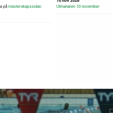
10 nov 2026
ja på
mästerskapssidan
.
Utmanaren 10 november