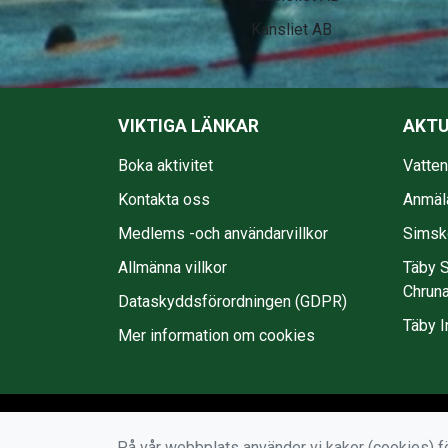
EkmanBuss
VIKTIGA LÄNKAR
AKTU
Boka aktivitet
Vatte
Kontakta oss
Anmäl
Medlems -och användarvillkor
Simsko
Allmänna villkor
Täby S
Chruna
Dataskyddsförordningen (GDPR)
Täby I
Mer information om cookies
På vår webbplats använder vi kakor (cookies) fö