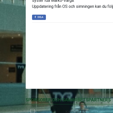
syster Ida Marko-Varga.
Uppdatering från OS och simningen kan du föl
DELA
SPONSORER OCH SAMARBETSPARTNERS