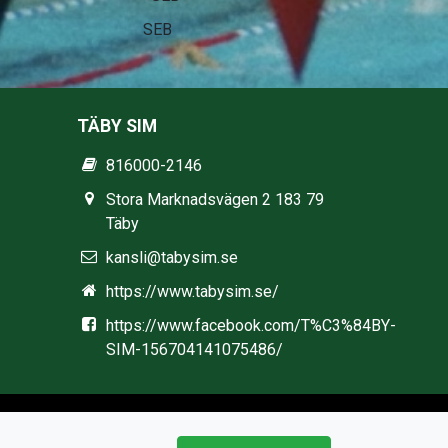
Stadium
TÄBY SIM
816000-2146
Stora Marknadsvägen 2 183 79
Täby
kansli@tabysim.se
https://www.tabysim.se/
https://www.facebook.com/T%C3%84BY-
SIM-156704141075486/