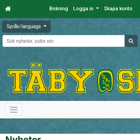
Bokning
Logga in
Skapa konto
Språk/language
Sök
Nyheter