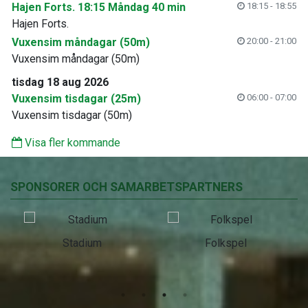
Hajen Forts. 18:15 Måndag 40 min
18:15 - 18:55
Hajen Forts.
Vuxensim måndagar (50m)
20:00 - 21:00
Vuxensim måndagar (50m)
tisdag 18 aug 2026
Vuxensim tisdagar (25m)
06:00 - 07:00
Vuxensim tisdagar (50m)
Visa fler kommande
SPONSORER OCH SAMARBETSPARTNERS
Stadium
Folkspel