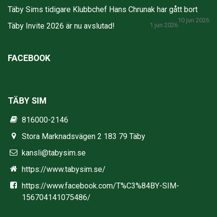
Täby Sims tidigare Klubbchef Hans Chrunak har gått bort
10 jun 2026
Täby Invite 2026 är nu avslutad!
1 jun 2026
FACEBOOK
TÄBY SIM
816000-2146
Stora Marknadsvägen 2 183 79 Täby
kansli@tabysim.se
https://www.tabysim.se/
https://www.facebook.com/T%C3%84BY-SIM-
156704141075486/