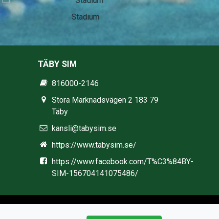
Stadium
TÄBY SIM
816000-2146
Stora Marknadsvägen 2 183 79
Täby
kansli@tabysim.se
https://www.tabysim.se/
https://www.facebook.com/T%C3%84BY-
SIM-156704141075486/