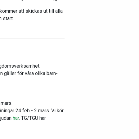
mmer att skickas ut till alla
 start.
ungdomsverksamhet.
gäller för våra olika barn-
2 mars.
äningar 24 feb - 2 mars. Vi kör
bjudan
här
. TG/TGU har