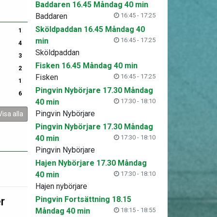
Baddaren 16.45 Måndag 40 min
Baddaren
16:45 - 17:25
Sköldpaddan 16.45 Måndag 40
1
min
16:45 - 17:25
4
Sköldpaddan
3
Fisken 16.45 Måndag 40 min
2
Fisken
16:45 - 17:25
1
Pingvin Nybörjare 17.30 Måndag
6
40 min
17:30 - 18:10
Pingvin Nybörjare
Visa alla
Pingvin Nybörjare 17.30 Måndag
40 min
17:30 - 18:10
Pingvin Nybörjare
Hajen Nybörjare 17.30 Måndag
40 min
17:30 - 18:10
Hajen nybörjare
r
Pingvin Fortsättning 18.15
Måndag 40 min
18:15 - 18:55