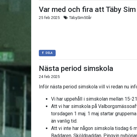
Var med och fira att Täby Sim f
25 feb 2025
TäbySim50år
DELA
Nästa period simskola
24 feb 2025
Inför nästa period simskola vill vi redan nu in
Vi har uppehåll i simskolan mellan 15-21
Att vi har simskola på Valborgsmässoaft
torsdagen 1 maj. 1 maj startar grupperna
än vanlig tid.
Att vi inte har någon simskola tisdag 6 m
Baddaren, Sköldpaddan, Pingvin nybörjare