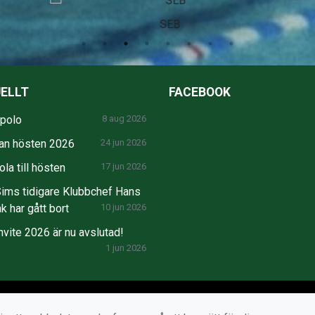
SEB
ELLT
FACEBOOK
npolo
8 aug 2026
an hösten 2026
24 jun 2026
la till hösten
17 jun 2026
ims tidigare Klubbchef Hans
k har gått bort
10 jun 2026
nvite 2026 är nu avslutad!
1 jun 2026