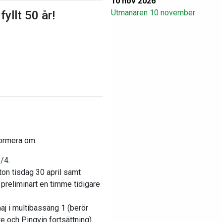
10 nov 2026
Utmanaren 10 november
yllt 50 år!
formera om:
/4.
on tisdag 30 april samt
 preliminärt en timme tidigare
aj i multibassäng 1 (berör
 och Pingvin fortsättning).