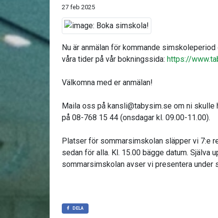
27 feb 2025
Nu är anmälan för kommande simskoleperiod öpp
våra tider på vår bokningssida:
https://www.ta
Välkomna med er anmälan!
Maila oss på kansli@tabysim.se om ni skulle h
på 08-768 15 44 (onsdagar kl. 09.00-11.00).
Platser för sommarsimskolan släpper vi 7:e res
sedan för alla. Kl. 15.00 bägge datum. Själva 
sommarsimskolan avser vi presentera under s
DELA