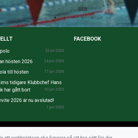
SEB
ELLT
FACEBOOK
npolo
22 jul 2026
an hösten 2026
24 jun 2026
la till hösten
17 jun 2026
ims tidigare Klubbchef Hans
k har gått bort
10 jun 2026
nvite 2026 är nu avslutad!
1 jun 2026
r att webbplatsen ska fungera på ett bra sätt för dig.