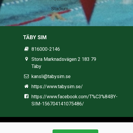
Stadium
TÄBY SIM
816000-2146
Stora Marknadsvägen 2 183 79
Täby
kansli@tabysim.se
https://www.tabysim.se/
https://www.facebook.com/T%C3%84BY-
SIM-156704141075486/