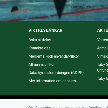
EkmanBuss
VIKTIGA LÄNKAR
AKTU
Boka aktivitet
Vatte
Kontakta oss
Anmäl
Medlems -och användarvillkor
Simsko
Allmänna villkor
Täby S
Chruna
Dataskyddsförordningen (GDPR)
Täby I
Mer information om cookies
På vår webbplats använder vi kakor (cookies) fö