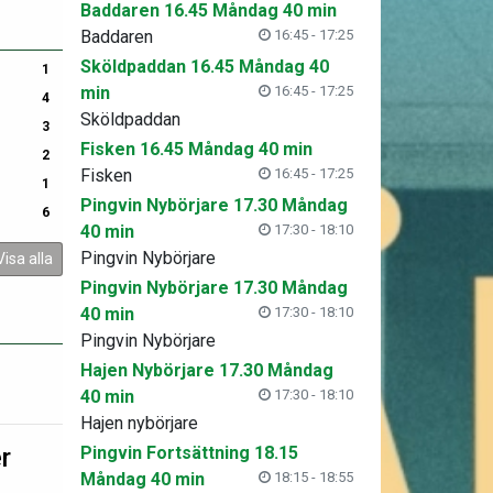
Baddaren 16.45 Måndag 40 min
Baddaren
16:45 - 17:25
Sköldpaddan 16.45 Måndag 40
1
min
16:45 - 17:25
4
Sköldpaddan
3
Fisken 16.45 Måndag 40 min
2
Fisken
16:45 - 17:25
1
Pingvin Nybörjare 17.30 Måndag
6
40 min
17:30 - 18:10
Pingvin Nybörjare
Visa alla
Pingvin Nybörjare 17.30 Måndag
40 min
17:30 - 18:10
Pingvin Nybörjare
Hajen Nybörjare 17.30 Måndag
40 min
17:30 - 18:10
Hajen nybörjare
r
Pingvin Fortsättning 18.15
Måndag 40 min
18:15 - 18:55