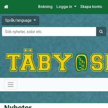
Bokning
Logga in
Skapa konto
Språk/language
Sök
Nyheter