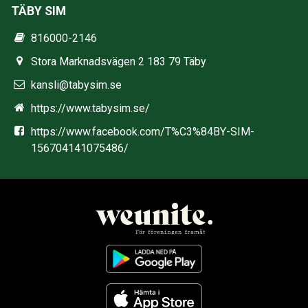
TÄBY SIM
816000-2146
Stora Marknadsvägen 2 183 79 Täby
kansli@tabysim.se
https://www.tabysim.se/
https://www.facebook.com/T%C3%84BY-SIM-
156704141075486/