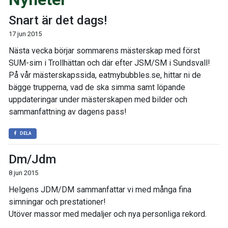
Snart är det dags!
17 jun 2015
Nästa vecka börjar sommarens mästerskap med först
SUM-sim i Trollhättan och där efter JSM/SM i Sundsvall!
På vår mästerskapssida, eatmybubbles.se, hittar ni de
bägge trupperna, vad de ska simma samt löpande
uppdateringar under mästerskapen med bilder och
sammanfattning av dagens pass!
DELA
Dm/Jdm
8 jun 2015
Helgens JDM/DM sammanfattar vi med många fina
simningar och prestationer!
Utöver massor med medaljer och nya personliga rekord.