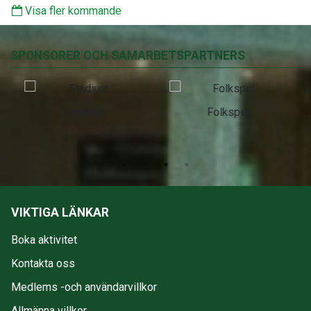
Visa fler kommande
SPONSORER OCH SAMARBETSPARTNERS
Stadium
Folkspel
VIKTIGA LÄNKAR
Boka aktivitet
Kontakta oss
Medlems -och användarvillkor
Allmänna villkor