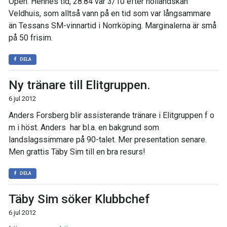
Open. Hennes tid, 28.84 var 3/10 efter holländskan
Veldhuis, som alltså vann på en tid som var långsammare
än Tessans SM-vinnartid i Norrköping. Marginalerna är små
på 50 frisim.
DELA
Ny tränare till Elitgruppen.
6 jul 2012
Anders Forsberg blir assisterande tränare i Elitgruppen f o
m i höst. Anders har bl.a. en bakgrund som
landslagssimmare på 90-talet. Mer presentation senare.
Men grattis Täby Sim till en bra resurs!
DELA
Täby Sim söker Klubbchef
6 jul 2012