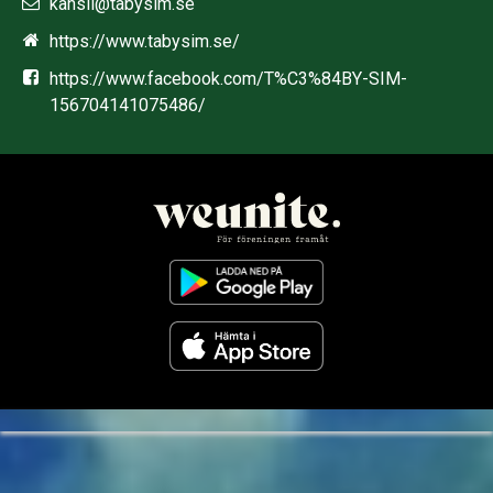
kansli@tabysim.se
https://www.tabysim.se/
https://www.facebook.com/T%C3%84BY-SIM-
156704141075486/