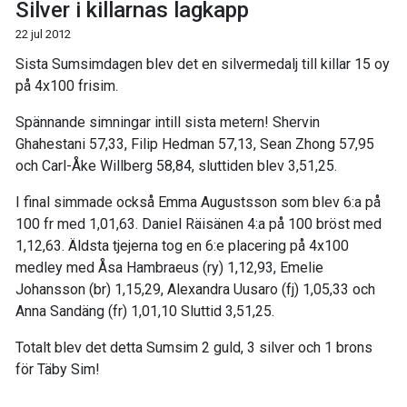
Silver i killarnas lagkapp
22 jul 2012
Sista Sumsimdagen blev det en silvermedalj till killar 15 oy
på 4x100 frisim.
Spännande simningar intill sista metern! Shervin
Ghahestani 57,33, Filip Hedman 57,13, Sean Zhong 57,95
och Carl-Åke Willberg 58,84, sluttiden blev 3,51,25.
I final simmade också Emma Augustsson som blev 6:a på
100 fr med 1,01,63. Daniel Räisänen 4:a på 100 bröst med
1,12,63. Äldsta tjejerna tog en 6:e placering på 4x100
medley med Åsa Hambraeus (ry) 1,12,93, Emelie
Johansson (br) 1,15,29, Alexandra Uusaro (fj) 1,05,33 och
Anna Sandäng (fr) 1,01,10 Sluttid 3,51,25.
Totalt blev det detta Sumsim 2 guld, 3 silver och 1 brons
för Täby Sim!