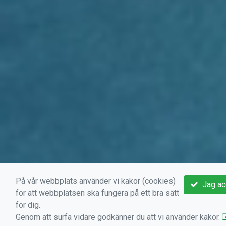
På vår webbplats använder vi kakor (cookies)
Jag ac
för att webbplatsen ska fungera på ett bra sätt
för dig.
Genom att surfa vidare godkänner du att vi använder kakor.