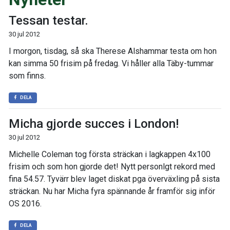
Tessan testar.
30 jul 2012
I morgon, tisdag, så ska Therese Alshammar testa om hon
kan simma 50 frisim på fredag. Vi håller alla Täby-tummar
som finns.
DELA
Micha gjorde succes i London!
30 jul 2012
Michelle Coleman tog första sträckan i lagkappen 4x100
frisim och som hon gjorde det! Nytt personlgt rekord med
fina 54.57. Tyvärr blev laget diskat pga överväxling på sista
sträckan. Nu har Micha fyra spännande år framför sig inför
OS 2016.
DELA