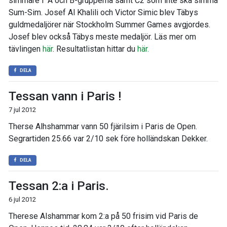
simmare i A och B-grupperna samt C2 som inte ska simma
Sum-Sim. Josef Al Khalili och Victor Simic blev Täbys
guldmedaljörer när Stockholm Summer Games avgjordes.
Josef blev också Täbys meste medaljör. Läs mer om
tävlingen
här
. Resultatlistan hittar du
här.
DELA
Tessan vann i Paris !
7 jul 2012
Therse Alhshammar vann 50 fjärilsim i Paris de Open.
Segrartiden 25.66 var 2/10 sek före holländskan Dekker.
DELA
Tessan 2:a i Paris.
6 jul 2012
Therese Alshammar kom 2:a på 50 frisim vid Paris de