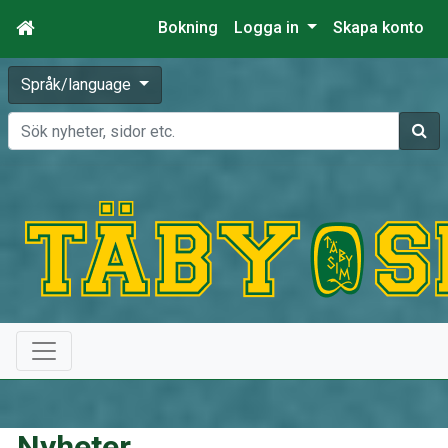
Bokning
Logga in
Skapa konto
Språk/language
Sök
Nyheter