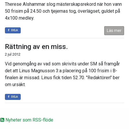
Therese Alshammar slog mästerskapsrekord när hon vann
50 frisim på 24.50 och tjejernas tog, överlägset, guldet på
4x100 medley.
Läs mer
DELA
Rättning av en miss.
2 jul 2012
Vid genomgång av vad som skrivits under SM så framgår
det att Linus Magnusson 3:a placering på 100 frisim i B-
finalen är missad. Linus fick tiden 52.70. "Redaktören" ber
om ursäkt.
DELA
Nyheter som RSS-flöde