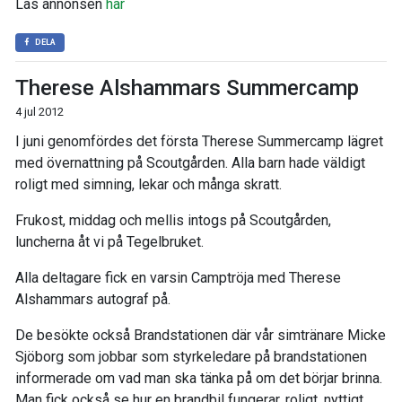
Läs annonsen
här
DELA
Therese Alshammars Summercamp
4 jul 2012
I juni genomfördes det första Therese Summercamp lägret
med övernattning på Scoutgården. Alla barn hade väldigt
roligt med simning, lekar och många skratt.
Frukost, middag och mellis intogs på Scoutgården,
luncherna åt vi på Tegelbruket.
Alla deltagare fick en varsin Camptröja med Therese
Alshammars autograf på.
De besökte också Brandstationen där vår simtränare Micke
Sjöborg som jobbar som styrkeledare på brandstationen
informerade om vad man ska tänka på om det börjar brinna.
Man fick också se hur en brandbil fungerar, roligt, nyttigt