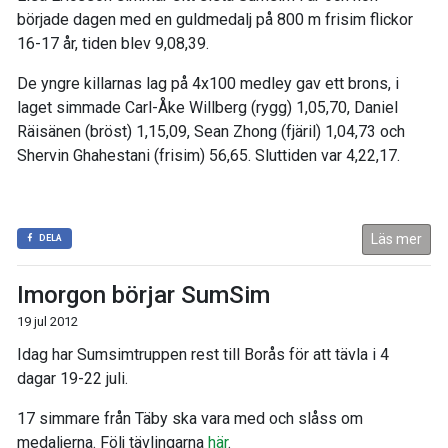
började dagen med en guldmedalj på 800 m frisim flickor
16-17 år, tiden blev 9,08,39.
De yngre killarnas lag på 4x100 medley gav ett brons, i
laget simmade Carl-Åke Willberg (rygg) 1,05,70, Daniel
Räisänen (bröst) 1,15,09, Sean Zhong (fjäril) 1,04,73 och
Shervin Ghahestani (frisim) 56,65. Sluttiden var 4,22,17.
Läs mer
DELA
Imorgon börjar SumSim
19 jul 2012
Idag har Sumsimtruppen rest till Borås för att tävla i 4
dagar 19-22 juli.
17 simmare från Täby ska vara med och slåss om
medaljerna. Följ tävlingarna
här
.