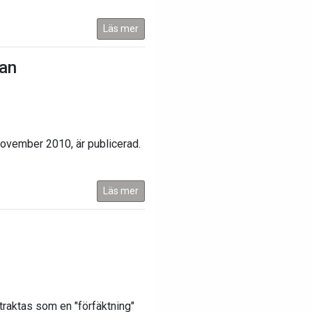
Läs mer
tan
november 2010, är publicerad.
Läs mer
raktas som en "förfäktning"