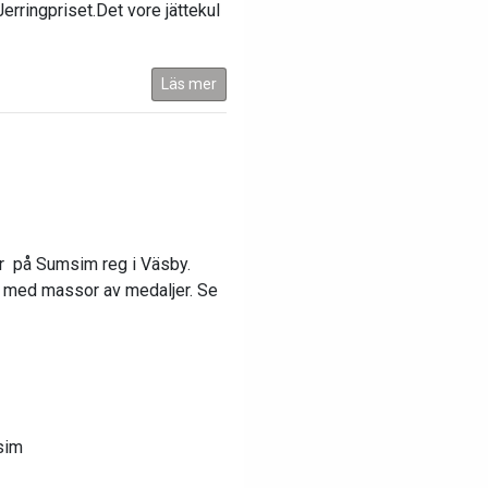
erringpriset.Det vore jättekul
Läs mer
här på Sumsim reg i Väsby.
e med massor av medaljer. Se
sim