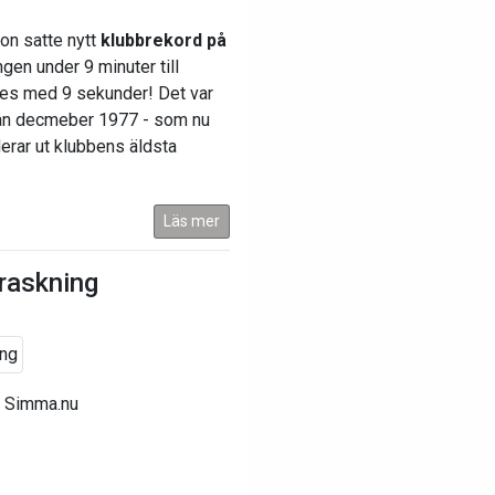
hon satte nytt
klubbrekord på
gen under 9 minuter till
ades med 9 sekunder! Det var
från decmeber 1977 - som nu
erar ut klubbens äldsta
Läs mer
raskning
å Simma.nu