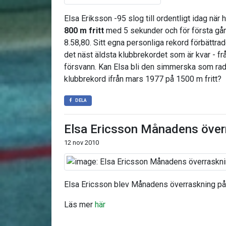
Elsa Eriksson -95 slog till ordentligt idag när 
800 m fritt
med 5 sekunder och för
första gån
8.58,80. Sitt egna personliga rekord förbättr
det näst äldsta klubbrekordet som är kvar - 
försvann. Kan Elsa bli den simmerska som rad
klubbrekord ifrån mars 1977 på 1500 m fritt?
DELA
Elsa Ericsson Månadens över
12 nov 2010
Elsa Ericsson blev Månadens överraskning p
Läs mer
här