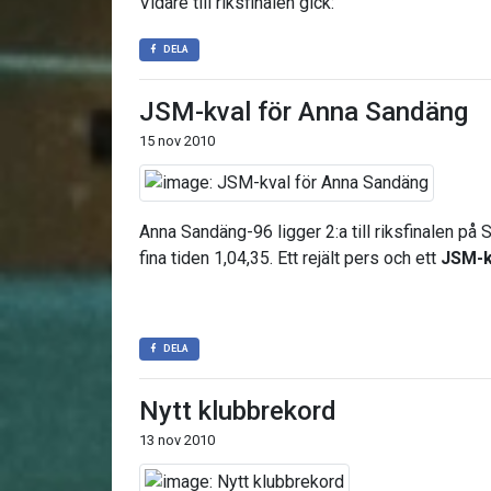
Vidare till riksfinalen gick:
DELA
JSM-kval för Anna Sandäng
15 nov 2010
Anna Sandäng-96 ligger 2:a till riksfinalen på
fina tiden 1,04,35. Ett rejält pers och ett
JSM-k
DELA
Nytt klubbrekord
13 nov 2010