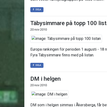
DELA
Täbysimmare på topp 100 lis
20 nov 2010
Europa rankingen för perioden 1 augusti - 18 
Fyra Täbysimmare finns med på listan.
DELA
DM i helgen
20 nov 2010
DM som i helgen simmas i Åkersberga, får bet