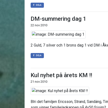
DELA
DM-summering dag 1
22 nov 2010
2 Guld, 7 silver och 1 brons dag 1 vid DM i Å
DELA
Kul nyhet på årets KM !!
21 nov 2010
Blri det familjen Ericsson, Strand, Sandäng, T
som vinner familjelagkappen på 4x50 frisim?