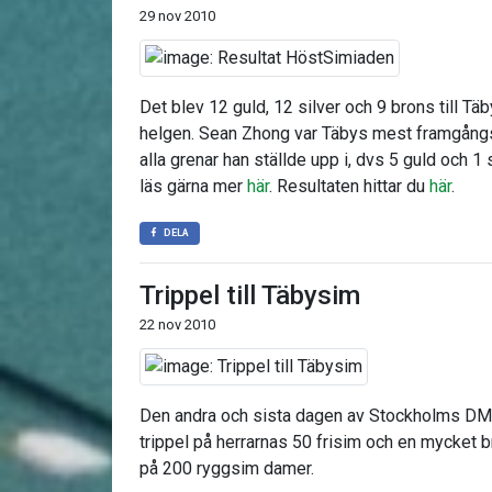
29 nov 2010
Det blev 12 guld, 12 silver och 9 brons till T
helgen. Sean Zhong var Täbys mest framgång
alla grenar han ställde upp i, dvs 5 guld och 1 
läs gärna mer
här
. Resultaten hittar du
här
.
DELA
Trippel till Täbysim
22 nov 2010
Den andra och sista dagen av Stockholms DM
trippel på herrarnas 50 frisim och en mycket b
på 200 ryggsim damer.