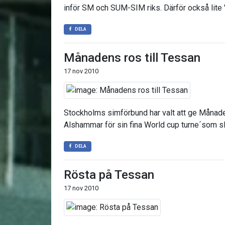
inför SM och SUM-SIM riks. Därför också lite "
DELA
Månadens ros till Tessan
17 nov 2010
Stockholms simförbund har valt att ge Månade
Alshammar för sin fina World cup turne´som sl
DELA
Rösta på Tessan
17 nov 2010