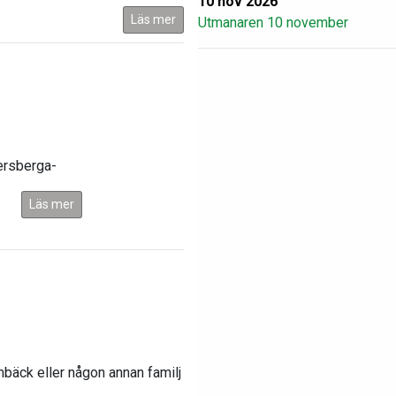
10 nov 2026
Läs mer
Utmanaren 10 november
kersberga-
Läs mer
imbäck eller någon annan familj