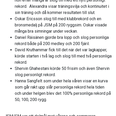
hon efter många år slog till med ett nytt personligt
rekord. Alexandra visar träningsvilja och kontinuitet i
sin träning och då kommer resultaten till slut.
Oskar Ericsson slog till med klubbrekord och en
bronsmedalj på JSM på 200 ryggsim. Oskar visade
många bra simningar under veckan.
Daniel Räisänen gjorde bra lopp och slog personliga
rekord både på 200 medley och 200 fjäril.
David Kruthammar fick till det när det var lagkapper,
körde starten i två lag och slog till med två personliga
rekord.
Shervin Ghahestani körde 50 frisim och även Shervin
slog personligt rekord.
Hanna Sangfelt som under hela våren visar en kurva
som går rakt upp slår personliga rekord hela tiden
och under helgen blev det 100% personliga rekord på
50, 100, 200 rygg.