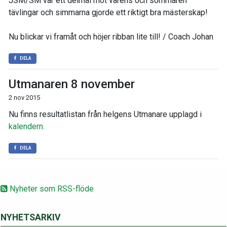
JSM/SM var ett delmål mot vårens och sommaren
tävlingar och simmarna gjorde ett riktigt bra mästerskap!
Nu blickar vi framåt och höjer ribban lite till! / Coach Johan
DELA
Utmanaren 8 november
2 nov 2015
Nu finns resultatlistan från helgens Utmanare upplagd i
kalendern.
DELA
Nyheter som RSS-flöde
NYHETSARKIV