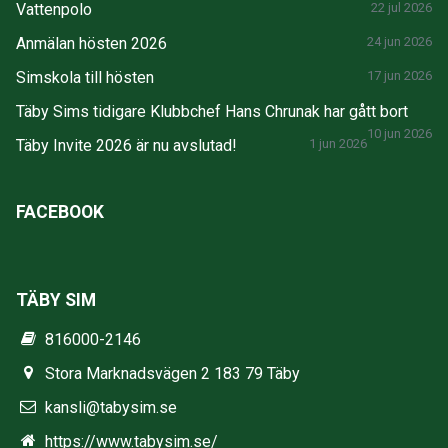
Vattenpolo
22 jul 2026
Anmälan hösten 2026
24 jun 2026
Simskola till hösten
17 jun 2026
Täby Sims tidigare Klubbchef Hans Chrunak har gått bort
10 jun 2026
Täby Invite 2026 är nu avslutad!
1 jun 2026
FACEBOOK
TÄBY SIM
816000-2146
Stora Marknadsvägen 2 183 79 Täby
kansli@tabysim.se
https://www.tabysim.se/