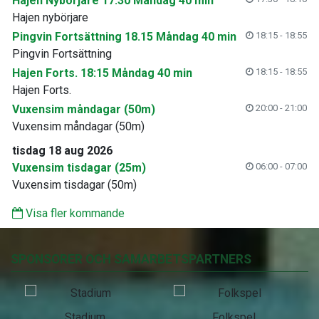
Hajen Nybörjare 17.30 Måndag 40 min
Hajen nybörjare
Pingvin Fortsättning 18.15 Måndag 40 min
18:15 - 18:55
Pingvin Fortsättning
Hajen Forts. 18:15 Måndag 40 min
18:15 - 18:55
Hajen Forts.
Vuxensim måndagar (50m)
20:00 - 21:00
Vuxensim måndagar (50m)
tisdag 18 aug 2026
Vuxensim tisdagar (25m)
06:00 - 07:00
Vuxensim tisdagar (50m)
Visa fler kommande
SPONSORER OCH SAMARBETSPARTNERS
Stadium
Folkspel