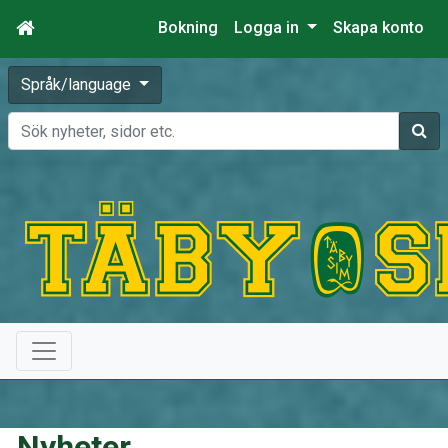
Bokning
Logga in
Skapa konto
Språk/language
Sök
Nyheter