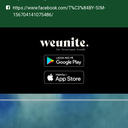
https://www.facebook.com/T%C3%84BY-SIM-
156704141075486/