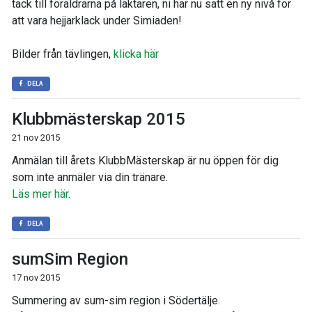
tack till föräldrarna på läktaren, ni har nu satt en ny nivå för
att vara hejjarklack under Simiaden!
Bilder från tävlingen,
klicka här
DELA
Klubbmästerskap 2015
21 nov 2015
Anmälan till årets KlubbMästerskap är nu öppen för dig
som inte anmäler via din tränare.
Läs mer här
.
DELA
sumSim Region
17 nov 2015
Summering av sum-sim region i Södertälje.