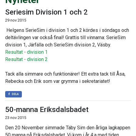
Seriesim Division 1 och 2
29 nov 2015
Helgens SerieSim i division 1 och 2 kördes i söndags och
deltävlingen var också final! Grattis till vinnarna: SerieSim
division 1, Järfälla och SerieSim division 2, Väsby.
Resultat - division 1
Resultat - division 2
Tack alla simmare och funktionärer! Ett extra tack till Åsa,
Rebecka och Erik som var grymma i sekretariatet!
DELA
50-manna Eriksdalsbadet
23 nov 2015
Den 20 November simmade Täby Sim den årliga lagkappen
50 manna på Eriksdalsbadet. Vi kom i år 4:a med tiden