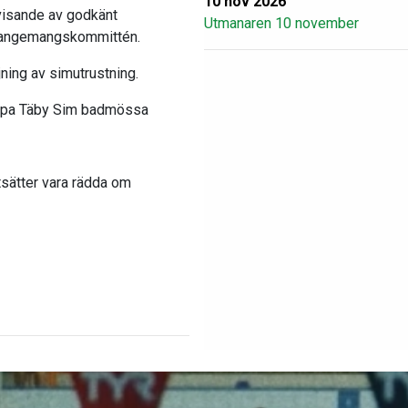
10 nov 2026
visande av godkänt
Utmanaren 10 november
Arrangemangskommittén.
jning av simutrustning.
köpa Täby Sim badmössa
tsätter vara rädda om