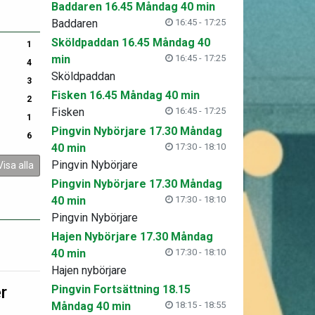
Baddaren 16.45 Måndag 40 min
Baddaren
16:45 - 17:25
Sköldpaddan 16.45 Måndag 40
1
min
16:45 - 17:25
4
Sköldpaddan
3
Fisken 16.45 Måndag 40 min
2
Fisken
16:45 - 17:25
1
Pingvin Nybörjare 17.30 Måndag
6
40 min
17:30 - 18:10
Pingvin Nybörjare
Visa alla
Pingvin Nybörjare 17.30 Måndag
40 min
17:30 - 18:10
Pingvin Nybörjare
Hajen Nybörjare 17.30 Måndag
40 min
17:30 - 18:10
Hajen nybörjare
r
Pingvin Fortsättning 18.15
Måndag 40 min
18:15 - 18:55