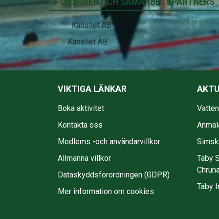
SPONSORER OCH SAMARBETSPARTNERS
EkmanBuss
VIKTIGA LÄNKAR
AKTU
Boka aktivitet
Vatte
Kontakta oss
Anmäl
Medlems -och användarvillkor
Simsko
Allmänna villkor
Täby S
Chruna
Dataskyddsförordningen (GDPR)
Täby I
Mer information om cookies