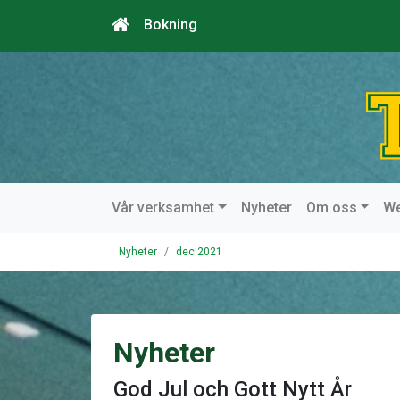
Bokning
Vår verksamhet
Nyheter
Om oss
W
Nyheter
dec 2021
Nyheter
God Jul och Gott Nytt År