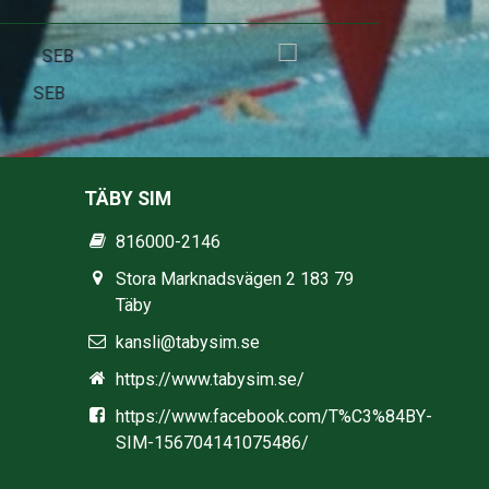
Stadium
TÄBY SIM
816000-2146
Stora Marknadsvägen 2 183 79
Täby
kansli@tabysim.se
https://www.tabysim.se/
https://www.facebook.com/T%C3%84BY-
SIM-156704141075486/