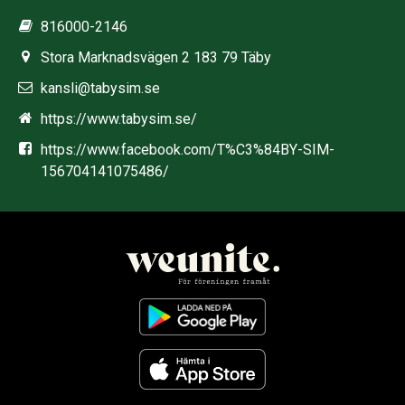
816000-2146
Stora Marknadsvägen 2 183 79 Täby
kansli@tabysim.se
https://www.tabysim.se/
https://www.facebook.com/T%C3%84BY-SIM-
156704141075486/