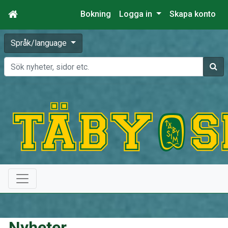
Bokning
Logga in
Skapa konto
Språk/language
Sök
Nyheter