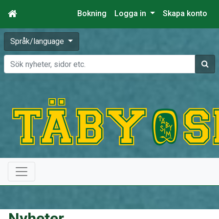
Bokning
Logga in
Skapa konto
Språk/language
Sök
Nyheter