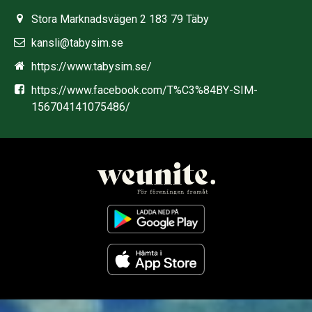
Stora Marknadsvägen 2 183 79 Täby
kansli@tabysim.se
https://www.tabysim.se/
https://www.facebook.com/T%C3%84BY-SIM-
156704141075486/