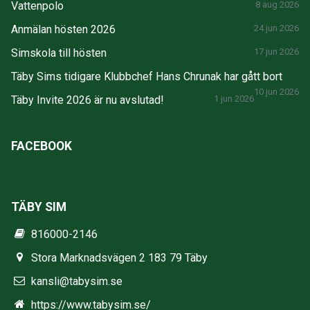
Vattenpolo
8 aug 2026
Anmälan hösten 2026
24 jun 2026
Simskola till hösten
17 jun 2026
Täby Sims tidigare Klubbchef Hans Chrunak har gått bort
10 jun 2026
Täby Invite 2026 är nu avslutad!
1 jun 2026
FACEBOOK
TÄBY SIM
816000-2146
Stora Marknadsvägen 2 183 79 Täby
kansli@tabysim.se
https://www.tabysim.se/