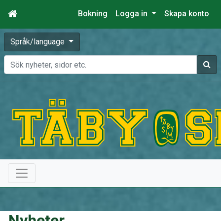
Bokning
Logga in
Skapa konto
Språk/language
Sök
Nyheter