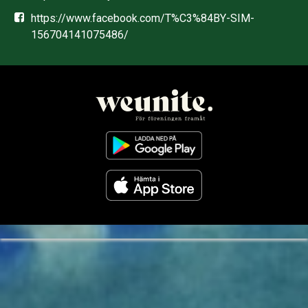
https://www.facebook.com/T%C3%84BY-SIM-
156704141075486/