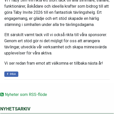
Vi i Täby Sim vill rikta ett stort tack till alla simmare, tränare,
funktionärer, åskådare och ideella krafter som bidrog till att
göra Täby Invite 2026 till en fantastisk tävlingshelg. Ert
engagemang, er glädje och ert stöd skapade en härlig
stämning i simhallen under alla tre tävlingsdagarna.
Ett särskilt varmt tack vill vi också rikta till våra sponsorer.
Genom ert stöd gör ni det möjligt för oss att arrangera
tävlingar, utveckla vår verksamhet och skapa minnesvärda
upplevelser för våra aktiva.
Vi ser redan fram emot att välkomna er tillbaka nästa år!
DELA
Nyheter som RSS-flöde
NYHETSARKIV