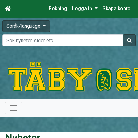
Bokning
Logga in
Skapa konto
Språk/language
Sök
Nyheter