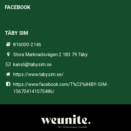
FACEBOOK
TÄBY SIM
816000-2146
Stora Marknadsvägen 2 183 79 Täby
kansli@tabysim.se
https://www.tabysim.se/
https://www.facebook.com/T%C3%84BY-SIM-
156704141075486/