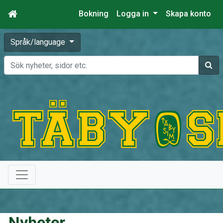
Bokning
Logga in
Skapa konto
Språk/language
Sök
Nyheter