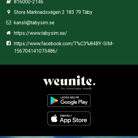
816000-2146
Stora Marknadsvägen 2 183 79 Täby
kansli@tabysim.se
https://www.tabysim.se/
https://www.facebook.com/T%C3%84BY-SIM-
156704141075486/