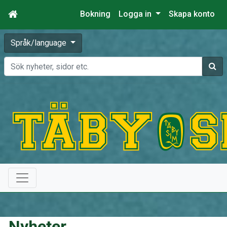
Bokning
Logga in
Skapa konto
Språk/language
Sök
Nyheter