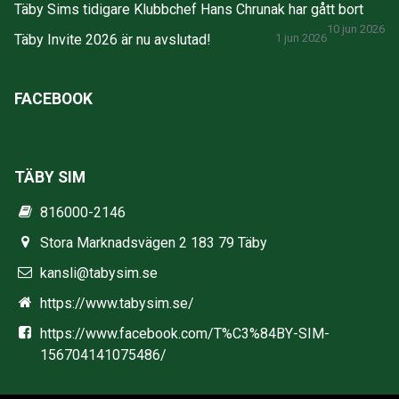
Täby Sims tidigare Klubbchef Hans Chrunak har gått bort
10 jun 2026
Täby Invite 2026 är nu avslutad!
1 jun 2026
FACEBOOK
TÄBY SIM
816000-2146
Stora Marknadsvägen 2 183 79 Täby
kansli@tabysim.se
https://www.tabysim.se/
https://www.facebook.com/T%C3%84BY-SIM-
156704141075486/