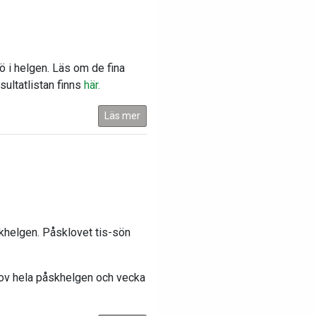
 i helgen. Läs om de fina
ltatlistan finns
här.
Läs mer
khelgen. Påsklovet tis-sön
lov hela påskhelgen och vecka