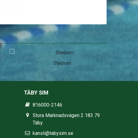
Stadium
TÄBY SIM
816000-2146
Stora Marknadsvägen 2 183 79
Täby
kansli@tabysim.se