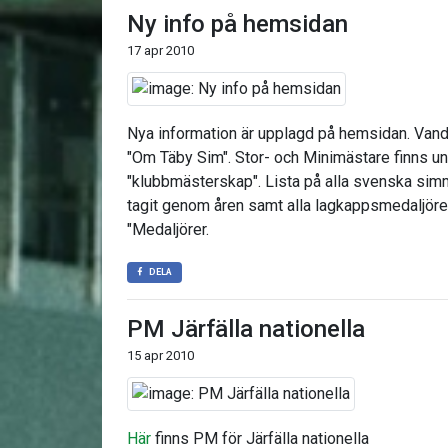
Ny info på hemsidan
17 apr 2010
Nya information är upplagd på hemsidan. Vand
"Om Täby Sim". Stor- och Minimästare finns u
"klubbmästerskap". Lista på alla svenska si
tagit genom åren samt alla lagkappsmedaljörer
"Medaljörer.
DELA
PM Järfälla nationella
15 apr 2010
Här
finns PM för Järfälla nationella