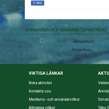
DELA
SPONSORER OCH SAMARBETSPARTNERS
EkmanBuss
VIKTIGA LÄNKAR
AKTU
Boka aktivitet
Vatte
Kontakta oss
Anmäl
Medlems -och användarvillkor
Simsko
Allmänna villkor
Täby S