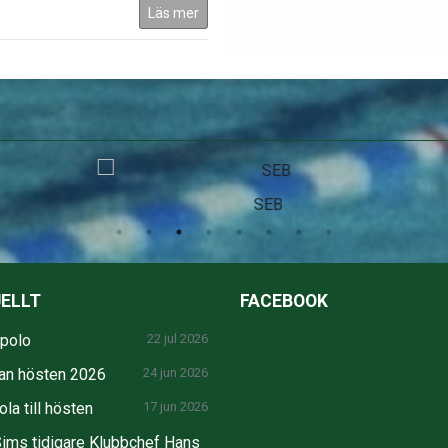
Läs mer
SEB
ELLT
FACEBOOK
npolo
22 jul 2026
an hösten 2026
24 jun 2026
la till hösten
17 jun 2026
ims tidigare Klubbchef Hans