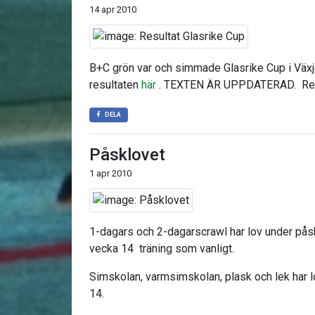
14 apr 2010
B+C grön var och simmade Glasrike Cup i Växjö
resultaten
här
. TEXTEN ÄR UPPDATERAD. Resu
DELA
Påsklovet
1 apr 2010
1-dagars och 2-dagarscrawl har lov under pås
vecka 14 träning som vanligt.
Simskolan, varmsimskolan, plask och lek har 
14.