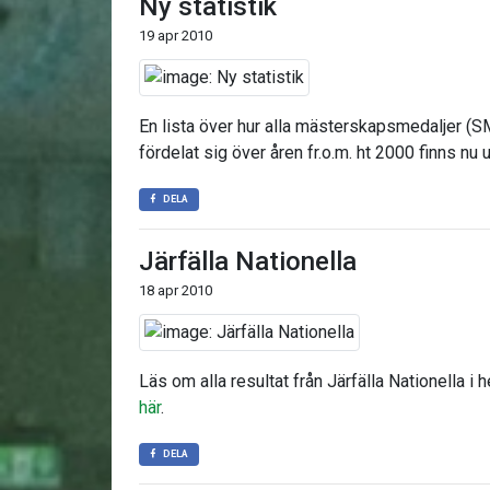
Ny statistik
19 apr 2010
En lista över hur alla mästerskapsmedaljer (
fördelat sig över åren fr.o.m. ht 2000 finns nu u
DELA
Järfälla Nationella
18 apr 2010
Läs om alla resultat från Järfälla Nationella i 
här
.
DELA