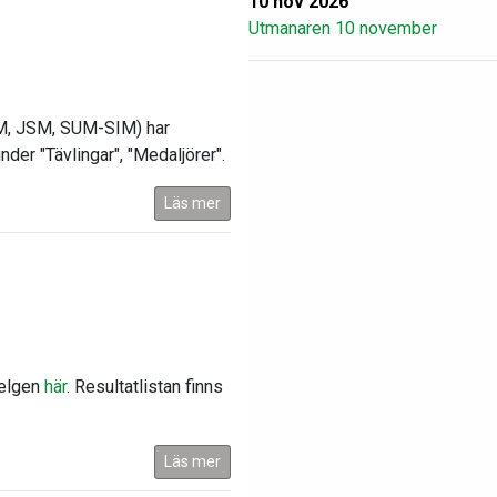
10 nov 2026
Utmanaren 10 november
SM, JSM, SUM-SIM) har
nder "Tävlingar", "Medaljörer".
Läs mer
helgen
här
. Resultatlistan finns
Läs mer