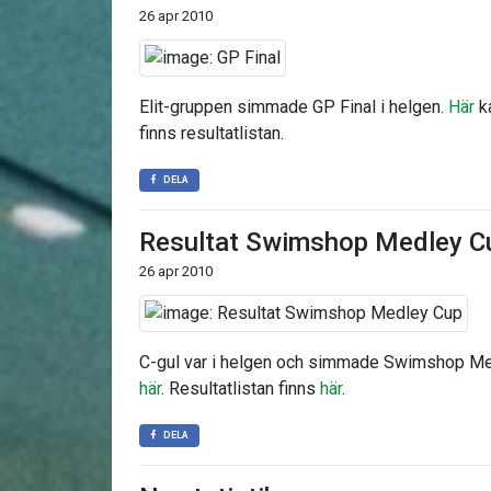
26 apr 2010
Elit-gruppen simmade GP Final i helgen.
Här
ka
finns resultatlistan.
DELA
Resultat Swimshop Medley C
26 apr 2010
C-gul var i helgen och simmade Swimshop Me
här
. Resultatlistan finns
här
.
DELA