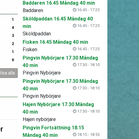
Baddaren 16.45 Måndag 40 min
Baddaren
16:45 - 17:25
Sköldpaddan 16.45 Måndag 40
1
min
16:45 - 17:25
4
Sköldpaddan
3
Fisken 16.45 Måndag 40 min
2
Fisken
16:45 - 17:25
1
Pingvin Nybörjare 17.30 Måndag
6
40 min
17:30 - 18:10
Pingvin Nybörjare
Visa alla
Pingvin Nybörjare 17.30 Måndag
40 min
17:30 - 18:10
Pingvin Nybörjare
Hajen Nybörjare 17.30 Måndag
40 min
17:30 - 18:10
Hajen nybörjare
r
Pingvin Fortsättning 18.15
Måndag 40 min
18:15 - 18:55