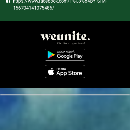
https://www.facebook.com/T%C3%84BY-SIM-
156704141075486/