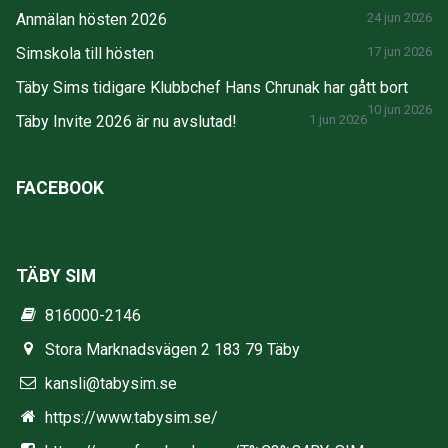
Anmälan hösten 2026
24 jun 2026
Simskola till hösten
17 jun 2026
Täby Sims tidigare Klubbchef Hans Chrunak har gått bort
10 jun 2026
Täby Invite 2026 är nu avslutad!
1 jun 2026
FACEBOOK
TÄBY SIM
816000-2146
Stora Marknadsvägen 2 183 79 Täby
kansli@tabysim.se
https://www.tabysim.se/