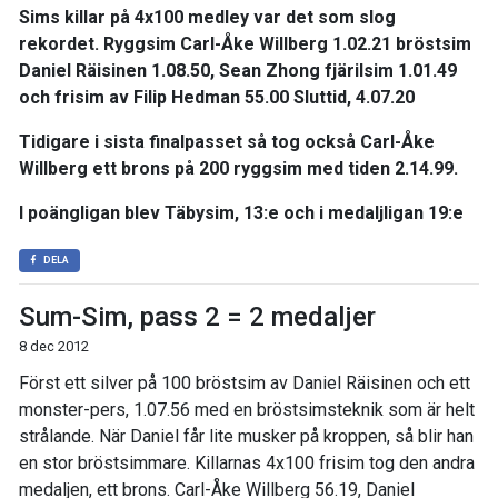
Sims killar på 4x100 medley var det som slog
rekordet. Ryggsim Carl-Åke Willberg 1.02.21 bröstsim
Daniel Räisinen 1.08.50, Sean Zhong fjärilsim 1.01.49
och frisim av Filip Hedman 55.00 Sluttid, 4.07.20
Tidigare i sista finalpasset så tog också Carl-Åke
Willberg ett brons på 200 ryggsim med tiden 2.14.99.
I poängligan blev Täbysim, 13:e och i medaljligan 19:e
DELA
Sum-Sim, pass 2 = 2 medaljer
8 dec 2012
Först ett silver på 100 bröstsim av Daniel Räisinen och ett
monster-pers, 1.07.56 med en bröstsimsteknik som är helt
strålande. När Daniel får lite musker på kroppen, så blir han
en stor bröstsimmare. Killarnas 4x100 frisim tog den andra
medaljen, ett brons. Carl-Åke Willberg 56.19, Daniel