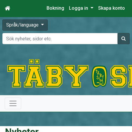
Bokning
Logga in
Skapa konto
Språk/language
Sök
Nyheter