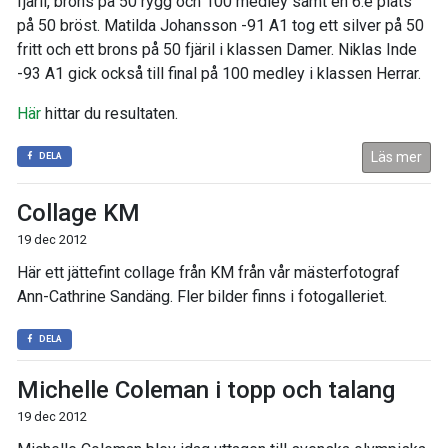
fjäril, brons på 50 rygg och 100 medley samt en 6:e plats
på 50 bröst. Matilda Johansson -91 A1 tog ett silver på 50
fritt och ett brons på 50 fjäril i klassen Damer. Niklas Inde
-93 A1 gick också till final på 100 medley i klassen Herrar.
Här
hittar du resultaten.
Läs mer
DELA
Collage KM
19 dec 2012
Här ett jättefint collage från KM från vår mästerfotograf
Ann-Cathrine Sandäng. Fler bilder finns i fotogalleriet.
DELA
Michelle Coleman i topp och talang
19 dec 2012