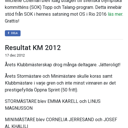
Michelle Coleman blev idag uttagen till svenska olympiska
kommitténs (SOK) Topp och Talang-program. Detta innebär
stöd från SOK i hennes satsning mot OS i Rio 2016
läs mer
.
Grattis!
DELA
Resultat KM 2012
17 dec 2012
Årets Klubbmästerskap drog många deltagare. Jätteroligt!
Årets Stormästare och Minimästare skulle koras samt
Klubbmästare i varje gren och inte minst vinnaren av det
prestigefyllda Öppna Sprint (50 fritt).
STORMÄSTARE blev EMMA KARELL och LINUS
MAGNUSSON
MINIMÄSTARE blev CORNELIA JERRESAND och JOSEF
AL KHALILI