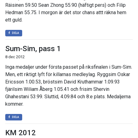
Räisinen 59.50 Sean Zhong 55.90 (häftigt pers) och Filip
Hedman 55.75. I morgon är det stor chans attt räkna hem
ett guld.
DELA
Sum-Sim, pass 1
8 dec 2012
Inga medaljer under första passet på riksfinalen i Sum-Sim.
Men, ett riktigt lyft för killarnas medleylag. Ryggsim Oskar
Ericsson 1.00.53, bröstsim David Kruthammar 1.09.93
fjärilsim Wiliam Åberg 1.05.41 och frisim Shervin
Ghahestani 53.99. Sluttid, 4.09.84 och 8:e plats. Medaljerna
kommer.
DELA
KM 2012