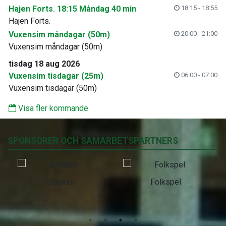
Hajen Forts. 18:15 Måndag 40 min
18:15 - 18:55
Hajen Forts.
Vuxensim måndagar (50m)
20:00 - 21:00
Vuxensim måndagar (50m)
tisdag 18 aug 2026
Vuxensim tisdagar (25m)
06:00 - 07:00
Vuxensim tisdagar (50m)
Visa fler kommande
SPONSORER OCH SAMARBETSPARTNERS
Stadium
Folkspel