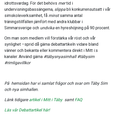
idrottsvardag. För det behövs
mer
tid i
undervisningsbassängerna,
slippa
bli konkurrensutsatt i vår
simskoleverksamhet, få
minst
samma antal
träningstillfällen jämfört med andra klubbar i
Simmarsverige och
undvika
en hyreshöjning på 90 procent.
Om man som medlem vill förstärka vår röst och vår
synlighet –sprid då gärna debattartikeln vidare bland
vänner och bekanta eller kommentera direkt i Mitt i:s
kanaler. Använd gärna
#täbysnyasimhall #täbysim
#rimligavillkor
På hemsidan har vi samlat frågor och svar om Täby Sim
och nya simhallen.
Länk tidigare
artikel i Mitt i Täby
samt
FAQ
Läs vår Debattartikel här!