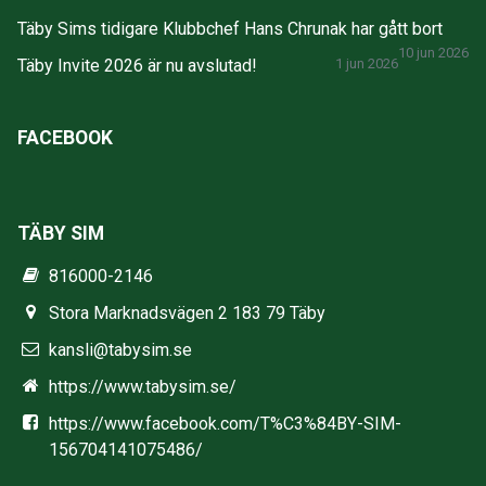
Täby Sims tidigare Klubbchef Hans Chrunak har gått bort
10 jun 2026
Täby Invite 2026 är nu avslutad!
1 jun 2026
FACEBOOK
TÄBY SIM
816000-2146
Stora Marknadsvägen 2 183 79 Täby
kansli@tabysim.se
https://www.tabysim.se/
https://www.facebook.com/T%C3%84BY-SIM-
156704141075486/