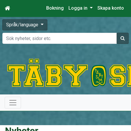
Bokning
Logga in
Skapa konto
Språk/language
Sök
Nyheter