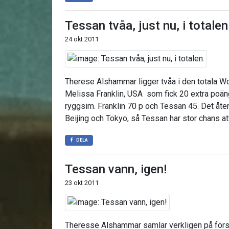
Tessan tvåa, just nu, i totalen
24 okt 2011
Therese Alshammar ligger tvåa i den totala Wo
Melissa Franklin, USA som fick 20 extra poäng
ryggsim. Franklin 70 p och Tessan 45. Det åters
Beijing och Tokyo, så Tessan har stor chans a
DELA
Tessan vann, igen!
23 okt 2011
Theresse Alshammar samlar verkligen på först