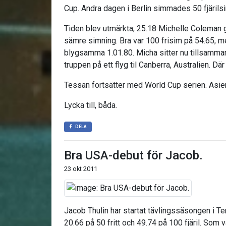
Cup. Andra dagen i Berlin simmades 50 fjärils
Tiden blev utmärkta; 25.18 Michelle Coleman g
sämre simning. Bra var 100 frisim på 54.65, 
blygsamma 1.01.80. Micha sitter nu tillsamm
truppen på ett flyg til Canberra, Australien. Där
Tessan fortsätter med World Cup serien. Asien
Lycka till, båda.
DELA
Bra USA-debut för Jacob.
23 okt 2011
Jacob Thulin har startat tävlingssäsongen i Te
20.66 på 50 fritt och 49.74 på 100 fjäril. Som 