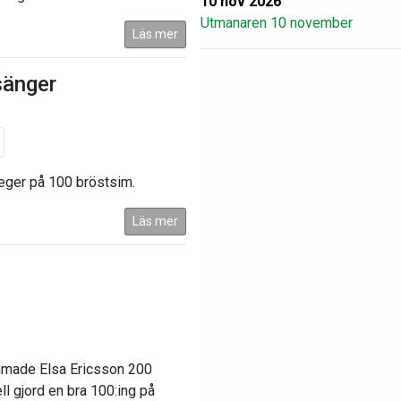
10 nov 2026
Utmanaren 10 november
Läs mer
sänger
eger på 100 bröstsim.
Läs mer
mmade Elsa Ericsson 200
l gjord en bra 100:ing på