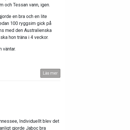
im och Tessan vann, igen.
jorde en bra och en lite
medan 100 ryggsim gick på
ans med den Australienska
 ska hon träna i 4 veckor.
 väntar.
Läs mer
nnessee, Individuellt blev det
vanligt gjorde Jaboc bra