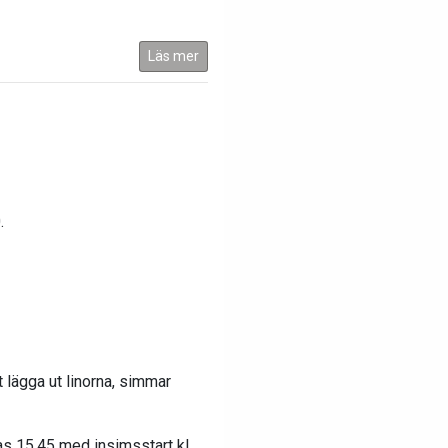
Läs mer
.
 lägga ut linorna, simmar
s 15.45 med insimsstart kl