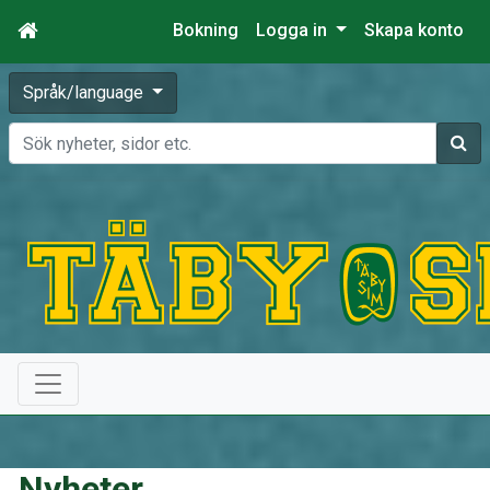
Bokning
Logga in
Skapa konto
Språk/language
Sök
Nyheter