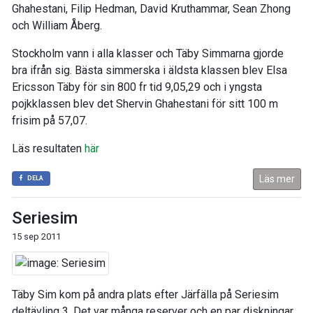
Ghahestani, Filip Hedman, David Kruthammar, Sean Zhong
och William Åberg.
Stockholm vann i alla klasser och Täby Simmarna gjorde
bra ifrån sig. Bästa simmerska i äldsta klassen blev Elsa
Ericsson Täby för sin 800 fr tid 9,05,29 och i yngsta
pojkklassen blev det Shervin Ghahestani för sitt 100 m
frisim på 57,07.
Läs resultaten
här
Läs mer
DELA
Seriesim
15 sep 2011
Täby Sim kom på andra plats efter Järfälla på Seriesim
deltävling 3. Det var många reserver och en par diskningar