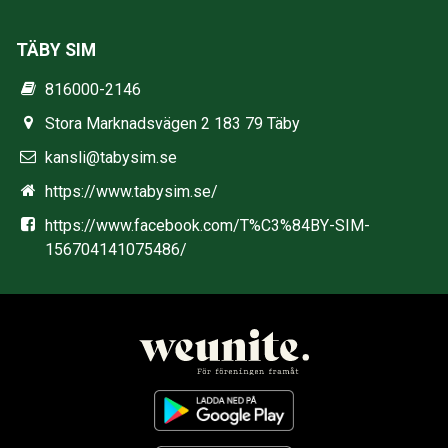
TÄBY SIM
816000-2146
Stora Marknadsvägen 2 183 79 Täby
kansli@tabysim.se
https://www.tabysim.se/
https://www.facebook.com/T%C3%84BY-SIM-
156704141075486/