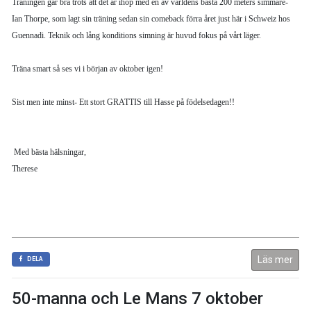
Träningen går bra trots att det är ihop med en av världens bästa 200 meters simmare-
Ian Thorpe, som lagt sin träning sedan sin comeback förra året just här i Schweiz hos
Guennadi. Teknik och lång konditions simning är huvud fokus på vårt läger.
Träna smart så ses vi i början av oktober igen!
Sist men inte minst- Ett stort GRATTIS till Hasse på födelsedagen!!
Med bästa hälsningar,
Therese
Läs mer
DELA
50-manna och Le Mans 7 oktober