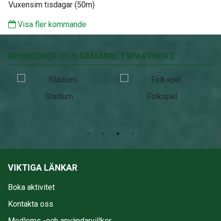
Vuxensim tisdagar (50m)
Visa fler kommande
SPONSORER OCH SAMARBETSPARTNERS
Stadium
Folkspel
VIKTIGA LÄNKAR
Boka aktivitet
Kontakta oss
Medlems -och användarvillkor