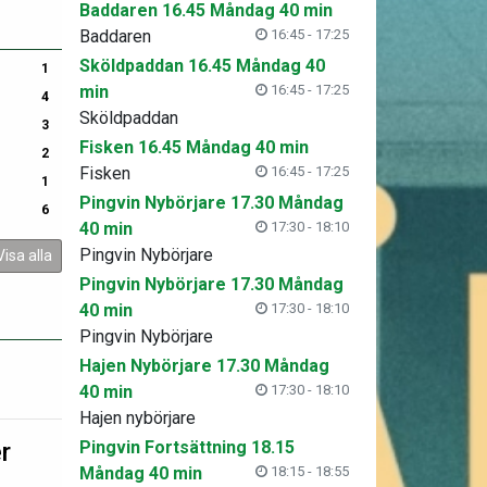
Baddaren 16.45 Måndag 40 min
Baddaren
16:45 - 17:25
Sköldpaddan 16.45 Måndag 40
1
min
16:45 - 17:25
4
Sköldpaddan
3
Fisken 16.45 Måndag 40 min
2
Fisken
16:45 - 17:25
1
Pingvin Nybörjare 17.30 Måndag
6
40 min
17:30 - 18:10
Pingvin Nybörjare
Visa alla
Pingvin Nybörjare 17.30 Måndag
40 min
17:30 - 18:10
Pingvin Nybörjare
Hajen Nybörjare 17.30 Måndag
40 min
17:30 - 18:10
Hajen nybörjare
r
Pingvin Fortsättning 18.15
Måndag 40 min
18:15 - 18:55