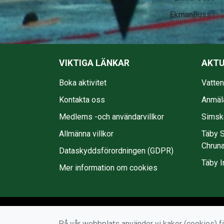
EkmanBuss
VIKTIGA LÄNKAR
AKTU
Boka aktivitet
Vatte
Kontakta oss
Anmäl
Medlems -och användarvillkor
Simsko
Allmänna villkor
Täby S
Chruna
Dataskyddsförordningen (GDPR)
Täby I
Mer information om cookies
På vår webbplats använder vi kakor (cookies) fö