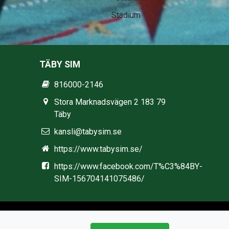
Stadium
TÄBY SIM
816000-2146
Stora Marknadsvägen 2 183 79
Täby
kansli@tabysim.se
https://www.tabysim.se/
https://www.facebook.com/T%C3%84BY-
SIM-156704141075486/