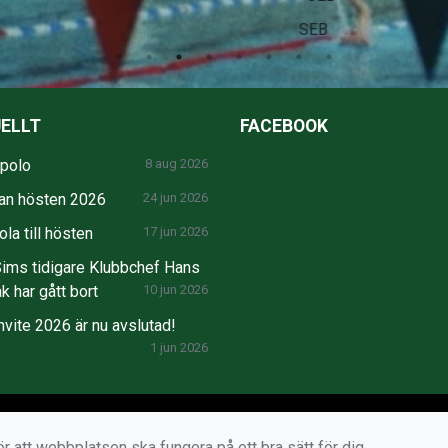
SEB
ELLT
FACEBOOK
npolo
8 aug 2026
an hösten 2026
24 jun 2026
la till hösten
17 jun 2026
ims tidigare Klubbchef Hans
k har gått bort
10 jun 2026
nvite 2026 är nu avslutad!
1 jun 2026
r att webbplatsen ska fungera på ett bra sätt för dig.