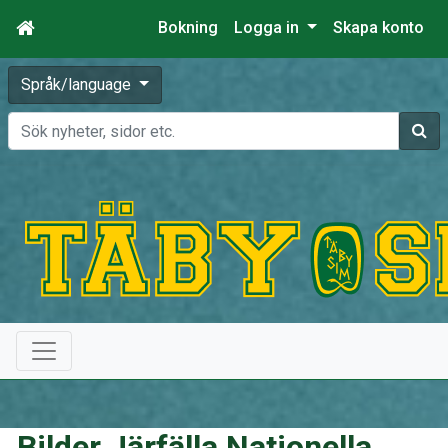
Bokning
Logga in
Skapa konto
Språk/language
Sök
Bilder Järfälla Nationella