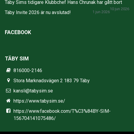
Täby Sims tidigare Klubbchef Hans Chrunak har gått bort
10 jun 2026
Täby Invite 2026 är nu avslutad!
1 jun 2026
FACEBOOK
TÄBY SIM
816000-2146
Stora Marknadsvägen 2 183 79 Täby
kansli@tabysim.se
https://www.tabysim.se/
https://www.facebook.com/T%C3%84BY-SIM-
156704141075486/