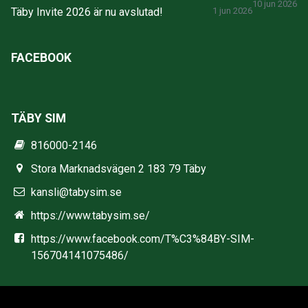
10 jun 2026
Täby Invite 2026 är nu avslutad!
1 jun 2026
FACEBOOK
TÄBY SIM
816000-2146
Stora Marknadsvägen 2 183 79 Täby
kansli@tabysim.se
https://www.tabysim.se/
https://www.facebook.com/T%C3%84BY-SIM-
156704141075486/