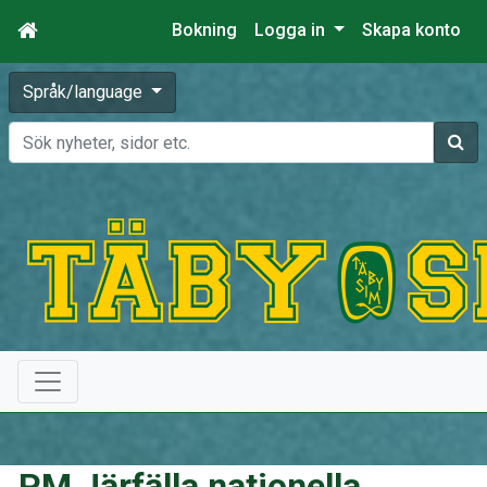
Bokning
Logga in
Skapa konto
Språk/language
Sök
PM Järfälla nationella