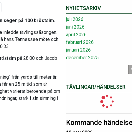
NYHETSARKIV
juli 2026
n seger på 100 bröstsim.
juni 2026
te inledde tävlingssäsongen.
april 2026
 då hans Tennessee möte och
februari 2026
50.33
januari 2026
december 2025
bröstsim på 28.00 och Jacob
ing" från yards till meter är;
n får en 25 m tid som är
TÄVLINGAR/HÄNDELSER
ighet varierar beroende på om
ndningar, stark i sin simning i
Kommande händelse