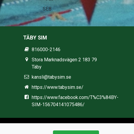
Stadium
TÄBY SIM
816000-2146
Stora Marknadsvägen 2 183 79
Täby
kansli@tabysim.se
https://www.tabysim.se/
https://www.facebook.com/T%C3%84BY-
SIM-156704141075486/