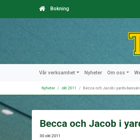
Bokning
Vår verksamhet
Nyheter
Om oss
W
Nyheter
okt 2011
Becca och Jacob i yards-bassän
Becca och Jacob i ya
30 okt 2011