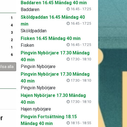
Baddaren 16.45 Måndag 40 min
Baddaren
16:45 - 17:25
Sköldpaddan 16.45 Måndag 40
1
min
16:45 - 17:25
4
Sköldpaddan
3
Fisken 16.45 Måndag 40 min
2
Fisken
16:45 - 17:25
1
Pingvin Nybörjare 17.30 Måndag
6
40 min
17:30 - 18:10
Pingvin Nybörjare
Visa alla
Pingvin Nybörjare 17.30 Måndag
40 min
17:30 - 18:10
Pingvin Nybörjare
Hajen Nybörjare 17.30 Måndag
40 min
17:30 - 18:10
Hajen nybörjare
r
Pingvin Fortsättning 18.15
Måndag 40 min
18:15 - 18:55