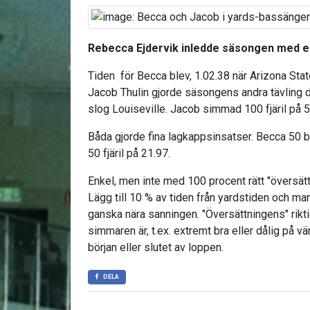
Rebecca Ejdervik inledde säsongen med e
Tiden för Becca blev, 1.02.38 när Arizona Sta
Jacob Thulin gjorde säsongens andra tävling
slog Louiseville. Jacob simmad 100 fjäril på 
Båda gjorde fina lagkappsinsatser. Becca 50 
50 fjäril på 21.97.
Enkel, men inte med 100 procent rätt "översättn
Lägg till 10 % av tiden från yardstiden och ma
ganska nära sanningen. "Översättningens" rikt
simmaren är, t.ex. extremt bra eller dålig på vä
början eller slutet av loppen.
DELA