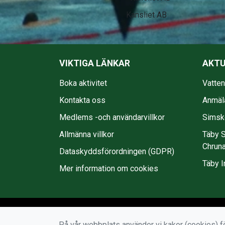
EkmanBuss
VIKTIGA LÄNKAR
AKTU
Boka aktivitet
Vatte
Kontakta oss
Anmäl
Medlems -och användarvillkor
Simsko
Allmänna villkor
Täby S
Chruna
Dataskyddsförordningen (GDPR)
Täby I
Mer information om cookies
På vår webbplats använder vi kakor (cookies) fö