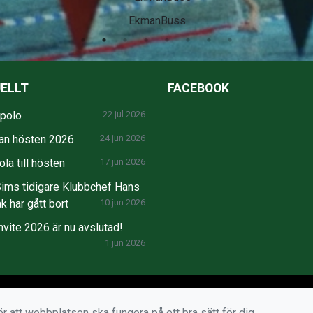
SEB
ELLT
FACEBOOK
npolo
22 jul 2026
an hösten 2026
24 jun 2026
la till hösten
17 jun 2026
ims tidigare Klubbchef Hans
k har gått bort
10 jun 2026
nvite 2026 är nu avslutad!
1 jun 2026
r att webbplatsen ska fungera på ett bra sätt för dig.