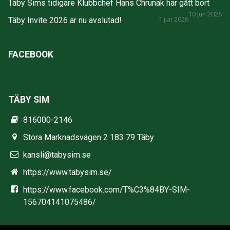
Täby Sims tidigare Klubbchef Hans Chrunak har gått bort
10 jun 2026
Täby Invite 2026 är nu avslutad!
1 jun 2026
FACEBOOK
TÄBY SIM
816000-2146
Stora Marknadsvägen 2 183 79 Täby
kansli@tabysim.se
https://www.tabysim.se/
https://www.facebook.com/T%C3%84BY-SIM-
156704141075486/