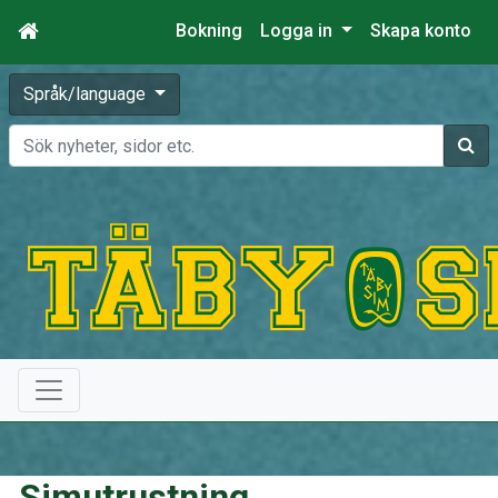
Bokning
Logga in
Skapa konto
Språk/language
Sök
Simutrustning