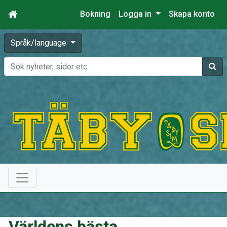
Bokning
Logga in
Skapa konto
Språk/language
Sök
Världens bästa