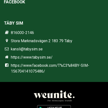
FACEBOOK
TÄBY SIM
816000-2146
Stora Marknadsvägen 2 183 79 Täby
kansli@tabysim.se
https://www.tabysim.se/
https://www.facebook.com/T%C3%84BY-SIM-
156704141075486/