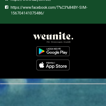
https://www.facebook.com/T%C3%84BY-SIM-
156704141075486/