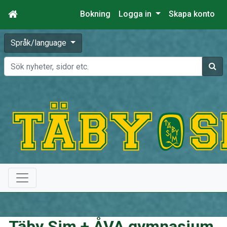
Bokning
Logga in
Skapa konto
Språk/language
Sök
Täby Sim + ÅVA gymnasium