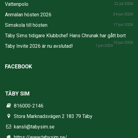
Vattenpolo
22 jul 2026
Anmälan hösten 2026
24 jun 2026
Simskola till hösten
17 jun 2026
Täby Sims tidigare Klubbchef Hans Chrunak har gått bort
10 jun 2026
Täby Invite 2026 är nu avslutad!
1 jun 2026
FACEBOOK
TÄBY SIM
816000-2146
Stora Marknadsvägen 2 183 79 Täby
kansli@tabysim.se
https://www.tabysim.se/