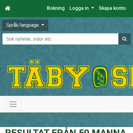
Bokning
Logga in
Skapa konto
Språk/language
Sök
RESULTAT FRÅN 50 MANNA