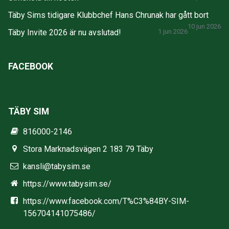
Täby Sims tidigare Klubbchef Hans Chrunak har gått bort
10 jun 2026
Täby Invite 2026 är nu avslutad!
1 jun 2026
FACEBOOK
TÄBY SIM
816000-2146
Stora Marknadsvägen 2 183 79 Täby
kansli@tabysim.se
https://www.tabysim.se/
https://www.facebook.com/T%C3%84BY-SIM-
156704141075486/