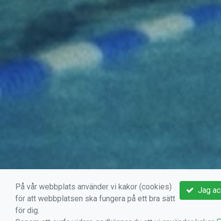
På vår webbplats använder vi kakor (cookies)
Jag ac
för att webbplatsen ska fungera på ett bra sätt
för dig.