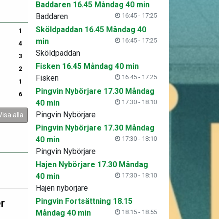
Baddaren 16.45 Måndag 40 min
Baddaren
16:45 - 17:25
Sköldpaddan 16.45 Måndag 40
1
min
16:45 - 17:25
4
Sköldpaddan
3
Fisken 16.45 Måndag 40 min
2
Fisken
16:45 - 17:25
1
Pingvin Nybörjare 17.30 Måndag
6
40 min
17:30 - 18:10
Pingvin Nybörjare
Visa alla
Pingvin Nybörjare 17.30 Måndag
40 min
17:30 - 18:10
Pingvin Nybörjare
Hajen Nybörjare 17.30 Måndag
40 min
17:30 - 18:10
Hajen nybörjare
r
Pingvin Fortsättning 18.15
Måndag 40 min
18:15 - 18:55