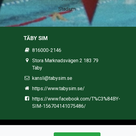
Stadium
TÄBY SIM
816000-2146
Stora Marknadsvägen 2 183 79
Täby
kansli@tabysim.se
https://www.tabysim.se/
https://www.facebook.com/T%C3%84BY-
SIM-156704141075486/