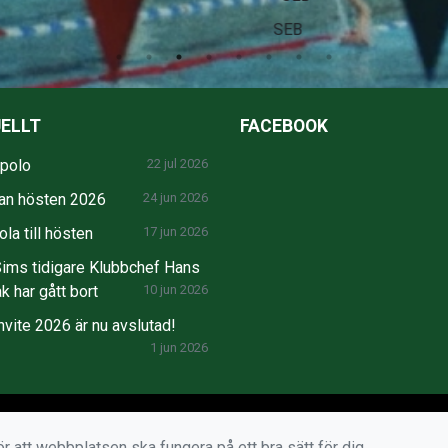
SEB
ELLT
FACEBOOK
npolo
22 jul 2026
an hösten 2026
24 jun 2026
la till hösten
17 jun 2026
ims tidigare Klubbchef Hans
k har gått bort
10 jun 2026
nvite 2026 är nu avslutad!
1 jun 2026
r att webbplatsen ska fungera på ett bra sätt för dig.