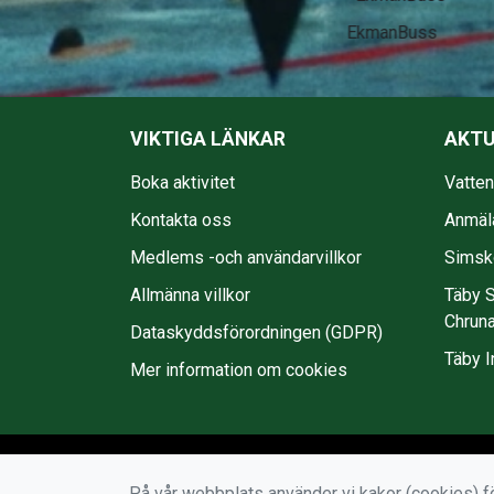
EkmanBuss
VIKTIGA LÄNKAR
AKTU
Boka aktivitet
Vatte
Kontakta oss
Anmäl
Medlems -och användarvillkor
Simsko
Allmänna villkor
Täby S
Chruna
Dataskyddsförordningen (GDPR)
Täby I
Mer information om cookies
På vår webbplats använder vi kakor (cookies) fö