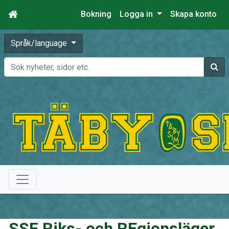
Bokning
Logga in
Skapa konto
Språk/language
Sök
SSF Riks- och REgionsläger