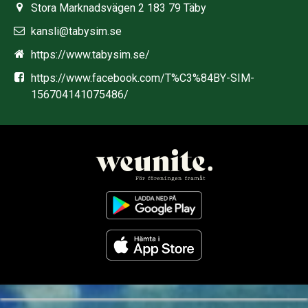
Stora Marknadsvägen 2 183 79 Täby
kansli@tabysim.se
https://www.tabysim.se/
https://www.facebook.com/T%C3%84BY-SIM-
156704141075486/