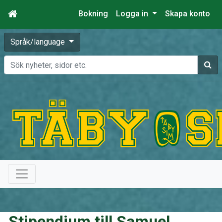
Bokning
Logga in
Skapa konto
Språk/language
Sök
Stipendium till Samuel