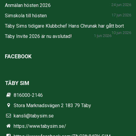
Anmälan hösten 2026
24 jun 2026
Simskola till hösten
17 jun 2026
Täby Sims tidigare Klubbchef Hans Chrunak har gått bort
10 jun 2026
Täby Invite 2026 är nu avslutad!
1 jun 2026
FACEBOOK
TÄBY SIM
816000-2146
Stora Marknadsvägen 2 183 79 Täby
kansli@tabysim.se
https://www.tabysim.se/