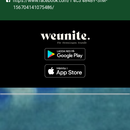
https://www.facebook.com/T%C3%84BY-SIM-
156704141075486/