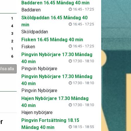
Baddaren 16.45 Måndag 40 min
Baddaren
16:45 - 17:25
Sköldpaddan 16.45 Måndag 40
1
min
16:45 - 17:25
4
Sköldpaddan
3
Fisken 16.45 Måndag 40 min
2
Fisken
16:45 - 17:25
1
Pingvin Nybörjare 17.30 Måndag
6
40 min
17:30 - 18:10
Pingvin Nybörjare
Visa alla
Pingvin Nybörjare 17.30 Måndag
40 min
17:30 - 18:10
Pingvin Nybörjare
Hajen Nybörjare 17.30 Måndag
40 min
17:30 - 18:10
Hajen nybörjare
r
Pingvin Fortsättning 18.15
Måndag 40 min
18:15 - 18:55