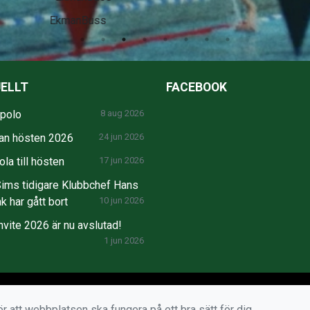
SEB
ELLT
FACEBOOK
npolo
8 aug 2026
an hösten 2026
24 jun 2026
la till hösten
17 jun 2026
ims tidigare Klubbchef Hans
k har gått bort
10 jun 2026
nvite 2026 är nu avslutad!
1 jun 2026
r att webbplatsen ska fungera på ett bra sätt för dig.