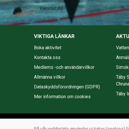
EkmanBuss
VIKTIGA LÄNKAR
AKTU
Boka aktivitet
Vatte
Kontakta oss
Anmäl
Medlems -och användarvillkor
Simsko
Allmänna villkor
Täby S
Chruna
Dataskyddsförordningen (GDPR)
Täby I
Mer information om cookies
På vår webbplats använder vi kakor (cookies) fö