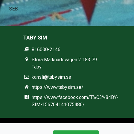
Stadium
TÄBY SIM
816000-2146
Stora Marknadsvägen 2 183 79
Täby
kansli@tabysim.se
https://www.tabysim.se/
https://www.facebook.com/T%C3%84BY-
SIM-156704141075486/