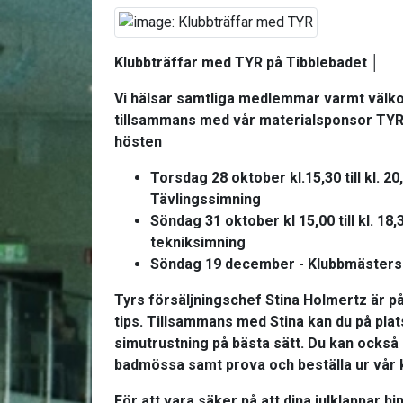
Klubbträffar med TYR på Tibblebadet
│
Vi hälsar samtliga medlemmar varmt välkom
tillsammans med vår materialsponsor TYR vi
hösten
Torsdag 28 oktober kl.15,30 till kl. 2
Tävlingssimning
Söndag 31 oktober kl 15,00 till kl. 18
tekniksimning
Söndag 19 december - Klubbmäster
Tyrs försäljningschef
Stina Holmertz
är på
tips. Tillsammans med Stina kan du på pla
simutrustning på bästa sätt. Du kan också
badmössa samt prova och beställa ur vår 
För att vara säker på att dina julklappar hin