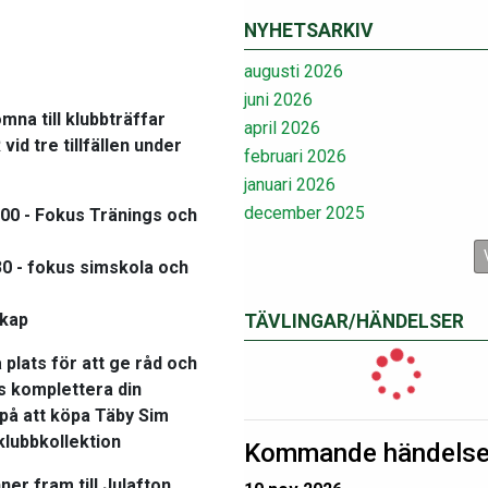
NYHETSARKIV
augusti 2026
juni 2026
na till klubbträffar
april 2026
d tre tillfällen under
februari 2026
januari 2026
december 2025
0,00 - Fokus Tränings och
,30 - fokus simskola och
skap
TÄVLINGAR/HÄNDELSER
 plats för att ge råd och
ts komplettera din
 på att köpa Täby Sim
klubbkollektion
Kommande händelse
ner fram till Julafton.